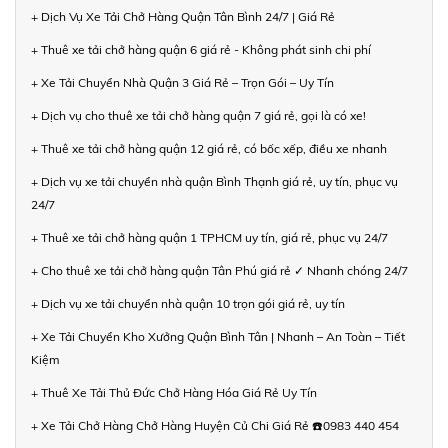
+ Dịch Vụ Xe Tải Chở Hàng Quận Tân Bình 24/7 | Giá Rẻ
+ Thuê xe tải chở hàng quận 6 giá rẻ - Không phát sinh chi phí
+ Xe Tải Chuyển Nhà Quận 3 Giá Rẻ – Trọn Gói – Uy Tín
+ Dịch vụ cho thuê xe tải chở hàng quận 7 giá rẻ, gọi là có xe!
+ Thuê xe tải chở hàng quận 12 giá rẻ, có bốc xếp, điều xe nhanh
+ Dịch vụ xe tải chuyển nhà quận Bình Thạnh giá rẻ, uy tín, phục vụ
24/7
+ Thuê xe tải chở hàng quận 1 TPHCM uy tín, giá rẻ, phục vụ 24/7
+ Cho thuê xe tải chở hàng quận Tân Phú giá rẻ ✓ Nhanh chóng 24/7
+ Dịch vụ xe tải chuyển nhà quận 10 trọn gói giá rẻ, uy tín
+ Xe Tải Chuyển Kho Xưởng Quận Bình Tân | Nhanh – An Toàn – Tiết
Kiệm
+ Thuê Xe Tải Thủ Đức Chở Hàng Hóa Giá Rẻ Uy Tín
+ Xe Tải Chở Hàng Chở Hàng Huyện Củ Chi Giá Rẻ ☎️0983 440 454