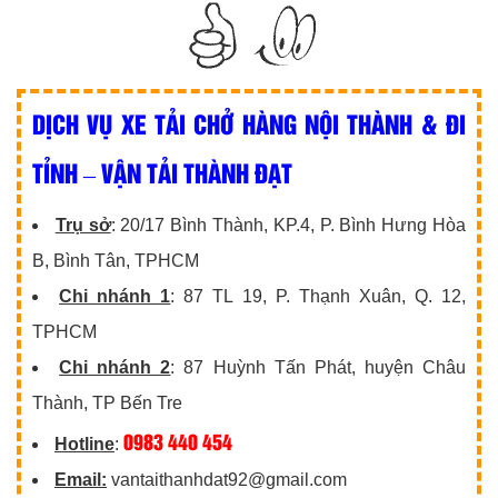
DỊCH VỤ XE TẢI CHỞ HÀNG NỘI THÀNH & ĐI
TỈNH – VẬN TẢI THÀNH ĐẠT
Trụ sở
: 20/17 Bình Thành, KP.4, P. Bình Hưng Hòa
B, Bình Tân, TPHCM
Chi nhánh 1
: 87 TL 19, P. Thạnh Xuân, Q. 12,
TPHCM
Chi nhánh 2
: 87 Huỳnh Tấn Phát, huyện Châu
Thành, TP Bến Tre
0983 440 454
Hotline
:
Email:
vantaithanhdat92@gmail.com