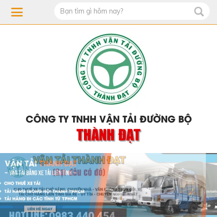
CÔNG TY TNHH VẬN TẢI ĐƯỜNG BỘ
THÀNH ĐẠT