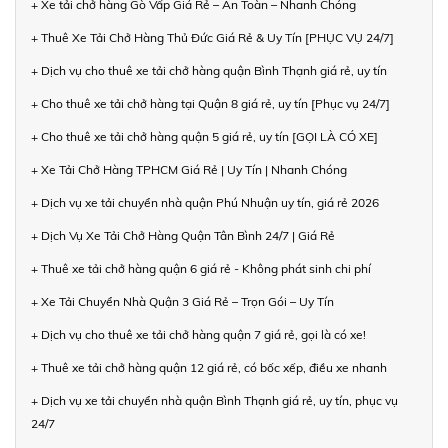
+ Xe tải chở hàng Gò Vấp Giá Rẻ – An Toàn – Nhanh Chóng
+ Thuê Xe Tải Chở Hàng Thủ Đức Giá Rẻ & Uy Tín [PHỤC VỤ 24/7]
+ Dịch vụ cho thuê xe tải chở hàng quận Bình Thạnh giá rẻ, uy tín
+ Cho thuê xe tải chở hàng tại Quận 8 giá rẻ, uy tín [Phục vụ 24/7]
+ Cho thuê xe tải chở hàng quận 5 giá rẻ, uy tín [GỌI LÀ CÓ XE]
+ Xe Tải Chở Hàng TPHCM Giá Rẻ | Uy Tín | Nhanh Chóng
+ Dịch vụ xe tải chuyển nhà quận Phú Nhuận uy tín, giá rẻ 2026
+ Dịch Vụ Xe Tải Chở Hàng Quận Tân Bình 24/7 | Giá Rẻ
+ Thuê xe tải chở hàng quận 6 giá rẻ - Không phát sinh chi phí
+ Xe Tải Chuyển Nhà Quận 3 Giá Rẻ – Trọn Gói – Uy Tín
+ Dịch vụ cho thuê xe tải chở hàng quận 7 giá rẻ, gọi là có xe!
+ Thuê xe tải chở hàng quận 12 giá rẻ, có bốc xếp, điều xe nhanh
+ Dịch vụ xe tải chuyển nhà quận Bình Thạnh giá rẻ, uy tín, phục vụ
24/7