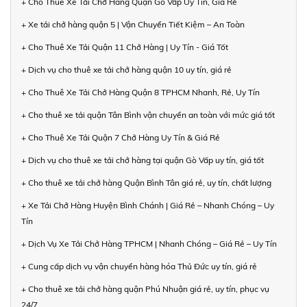
+ Cho Thuê Xe Tải Chở Hàng Quận Gò Vấp Uy Tín, Giá Rẻ
+ Xe tải chở hàng quận 5 | Vận Chuyển Tiết Kiệm – An Toàn
+ Cho Thuê Xe Tải Quận 11 Chở Hàng | Uy Tín - Giá Tốt
+ Dịch vụ cho thuê xe tải chở hàng quận 10 uy tín, giá rẻ
+ Cho Thuê Xe Tải Chở Hàng Quận 8 TPHCM Nhanh, Rẻ, Uy Tín
+ Cho thuê xe tải quận Tân Bình vận chuyển an toàn với mức giá tốt
+ Cho Thuê Xe Tải Quận 7 Chở Hàng Uy Tín & Giá Rẻ
+ Dịch vụ cho thuê xe tải chở hàng tại quận Gò Vấp uy tín, giá tốt
+ Cho thuê xe tải chở hàng Quận Bình Tân giá rẻ, uy tín, chất lượng
+ Xe Tải Chở Hàng Huyện Bình Chánh | Giá Rẻ – Nhanh Chóng – Uy
Tín
+ Dịch Vụ Xe Tải Chở Hàng TPHCM | Nhanh Chóng – Giá Rẻ – Uy Tín
+ Cung cấp dịch vụ vận chuyển hàng hóa Thủ Đức uy tín, giá rẻ
+ Cho thuê xe tải chở hàng quận Phú Nhuận giá rẻ, uy tín, phục vụ
24/7