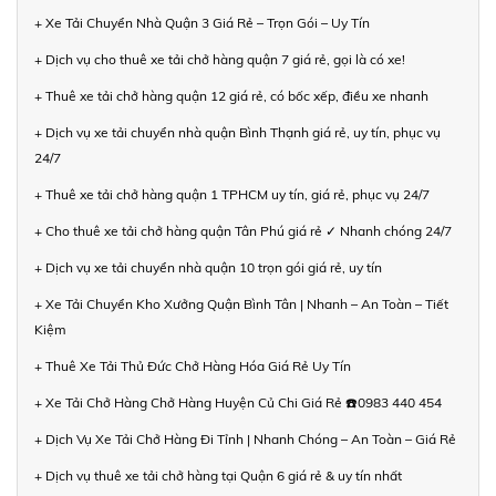
+ Xe Tải Chuyển Nhà Quận 3 Giá Rẻ – Trọn Gói – Uy Tín
+ Dịch vụ cho thuê xe tải chở hàng quận 7 giá rẻ, gọi là có xe!
+ Thuê xe tải chở hàng quận 12 giá rẻ, có bốc xếp, điều xe nhanh
+ Dịch vụ xe tải chuyển nhà quận Bình Thạnh giá rẻ, uy tín, phục vụ
24/7
+ Thuê xe tải chở hàng quận 1 TPHCM uy tín, giá rẻ, phục vụ 24/7
+ Cho thuê xe tải chở hàng quận Tân Phú giá rẻ ✓ Nhanh chóng 24/7
+ Dịch vụ xe tải chuyển nhà quận 10 trọn gói giá rẻ, uy tín
+ Xe Tải Chuyển Kho Xưởng Quận Bình Tân | Nhanh – An Toàn – Tiết
Kiệm
+ Thuê Xe Tải Thủ Đức Chở Hàng Hóa Giá Rẻ Uy Tín
+ Xe Tải Chở Hàng Chở Hàng Huyện Củ Chi Giá Rẻ ☎️0983 440 454
+ Dịch Vụ Xe Tải Chở Hàng Đi Tỉnh | Nhanh Chóng – An Toàn – Giá Rẻ
+ Dịch vụ thuê xe tải chở hàng tại Quận 6 giá rẻ & uy tín nhất