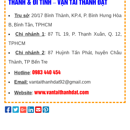
THÀNH & ĐI TỈNH – VẬN TẢI THÀNH ĐẠT
Trụ sở
: 20/17 Bình Thành, KP.4, P. Bình Hưng Hòa
B, Bình Tân, TPHCM
Chi nhánh 1
: 87 TL 19, P. Thạnh Xuân, Q. 12,
TPHCM
Chi nhánh 2
: 87 Huỳnh Tấn Phát, huyện Châu
Thành, TP Bến Tre
0983 440 454
Hotline
:
Email:
vantaithanhdat92@gmail.com
www.vantaithanhdat.com
Website
: