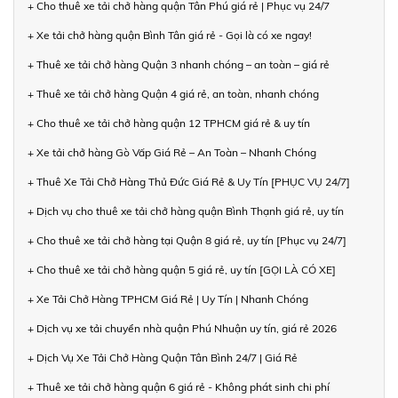
+ Cho thuê xe tải chở hàng quận Tân Phú giá rẻ | Phục vụ 24/7
+ Xe tải chở hàng quận Bình Tân giá rẻ - Gọi là có xe ngay!
+ Thuê xe tải chở hàng Quận 3 nhanh chóng – an toàn – giá rẻ
+ Thuê xe tải chở hàng Quận 4 giá rẻ, an toàn, nhanh chóng
+ Cho thuê xe tải chở hàng quận 12 TPHCM giá rẻ & uy tín
+ Xe tải chở hàng Gò Vấp Giá Rẻ – An Toàn – Nhanh Chóng
+ Thuê Xe Tải Chở Hàng Thủ Đức Giá Rẻ & Uy Tín [PHỤC VỤ 24/7]
+ Dịch vụ cho thuê xe tải chở hàng quận Bình Thạnh giá rẻ, uy tín
+ Cho thuê xe tải chở hàng tại Quận 8 giá rẻ, uy tín [Phục vụ 24/7]
+ Cho thuê xe tải chở hàng quận 5 giá rẻ, uy tín [GỌI LÀ CÓ XE]
+ Xe Tải Chở Hàng TPHCM Giá Rẻ | Uy Tín | Nhanh Chóng
+ Dịch vụ xe tải chuyển nhà quận Phú Nhuận uy tín, giá rẻ 2026
+ Dịch Vụ Xe Tải Chở Hàng Quận Tân Bình 24/7 | Giá Rẻ
+ Thuê xe tải chở hàng quận 6 giá rẻ - Không phát sinh chi phí