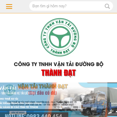
CÔNG TY TNHH VẬN TẢI ĐƯỜNG BỘ
THÀNH ĐẠT