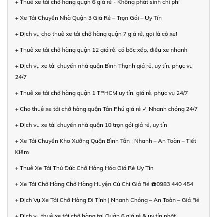
+ Thuê xe tải chở hàng quận 6 giá rẻ - Không phát sinh chi phí
+ Xe Tải Chuyển Nhà Quận 3 Giá Rẻ – Trọn Gói – Uy Tín
+ Dịch vụ cho thuê xe tải chở hàng quận 7 giá rẻ, gọi là có xe!
+ Thuê xe tải chở hàng quận 12 giá rẻ, có bốc xếp, điều xe nhanh
+ Dịch vụ xe tải chuyển nhà quận Bình Thạnh giá rẻ, uy tín, phục vụ
24/7
+ Thuê xe tải chở hàng quận 1 TPHCM uy tín, giá rẻ, phục vụ 24/7
+ Cho thuê xe tải chở hàng quận Tân Phú giá rẻ ✓ Nhanh chóng 24/7
+ Dịch vụ xe tải chuyển nhà quận 10 trọn gói giá rẻ, uy tín
+ Xe Tải Chuyển Kho Xưởng Quận Bình Tân | Nhanh – An Toàn – Tiết
Kiệm
+ Thuê Xe Tải Thủ Đức Chở Hàng Hóa Giá Rẻ Uy Tín
+ Xe Tải Chở Hàng Chở Hàng Huyện Củ Chi Giá Rẻ ☎️0983 440 454
+ Dịch Vụ Xe Tải Chở Hàng Đi Tỉnh | Nhanh Chóng – An Toàn – Giá Rẻ
+ Dịch vụ thuê xe tải chở hàng tại Quận 6 giá rẻ & uy tín nhất