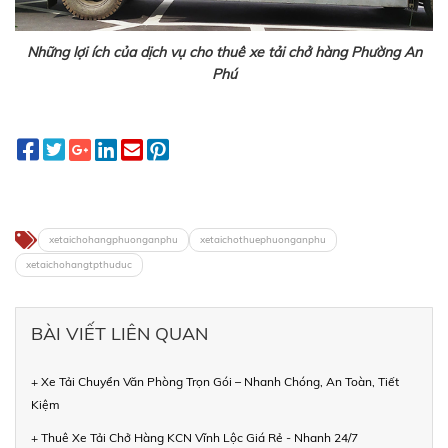
Những lợi ích của dịch vụ cho thuê xe tải chở hàng Phường An
Phú
xetaichohangphuonganphu
xetaichothuephuonganphu
xetaichohangtpthuduc
BÀI VIẾT LIÊN QUAN
+ Xe Tải Chuyển Văn Phòng Trọn Gói – Nhanh Chóng, An Toàn, Tiết
Kiệm
+ Thuê Xe Tải Chở Hàng KCN Vĩnh Lộc Giá Rẻ - Nhanh 24/7