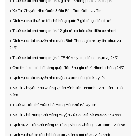
+ Thuê xe tải chở hàng quận 6 giá rẻ - Không phát sinh chi phí
+ Xe Tải Chuyển Nhà Quận 3 Giá Rẻ – Trọn Gói – Uy Tín
+ Dịch vụ cho thuê xe tải chở hàng quận 7 giá rẻ, gọi là có xe!
+ Thuê xe tải chở hàng quận 12 giá rẻ, có bốc xếp, điều xe nhanh
+ Dịch vụ xe tải chuyển nhà quận Bình Thạnh giá rẻ, uy tín, phục vụ
24/7
+ Thuê xe tải chở hàng quận 1 TPHCM uy tín, giá rẻ, phục vụ 24/7
+ Cho thuê xe tải chở hàng quận Tân Phú giá rẻ ✓ Nhanh chóng 24/7
+ Dịch vụ xe tải chuyển nhà quận 10 trọn gói giá rẻ, uy tín
+ Xe Tải Chuyển Kho Xưởng Quận Bình Tân | Nhanh – An Toàn – Tiết
Kiệm
+ Thuê Xe Tải Thủ Đức Chở Hàng Hóa Giá Rẻ Uy Tín
+ Xe Tải Chở Hàng Chở Hàng Huyện Củ Chi Giá Rẻ ☎️0983 440 454
+ Dịch Vụ Xe Tải Chở Hàng Đi Tỉnh | Nhanh Chóng – An Toàn – Giá Rẻ
+ Dịch vụ thuê xe tải chở hàng tại Quận 6 giá rẻ & uy tín nhất