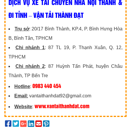
DỊCH VỤ XE TẢI CHUYỂN NHÀ NỘI THÀNH &
ĐI TỈNH – VẬN TẢI THÀNH ĐẠT
Trụ sở
: 20/17 Bình Thành, KP.4, P. Bình Hưng Hòa
B, Bình Tân, TPHCM
Chi nhánh 1
: 87 TL 19, P. Thạnh Xuân, Q. 12,
TPHCM
Chi nhánh 2
: 87 Huỳnh Tấn Phát, huyện Châu
Thành, TP Bến Tre
0983 440 454
Hotline
:
Email:
vantaithanhdat92@gmail.com
www.vantaithanhdat.com
Website
: