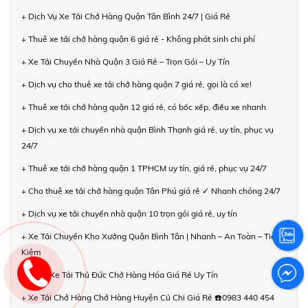
+ Dịch Vụ Xe Tải Chở Hàng Quận Tân Bình 24/7 | Giá Rẻ
+ Thuê xe tải chở hàng quận 6 giá rẻ - Không phát sinh chi phí
+ Xe Tải Chuyển Nhà Quận 3 Giá Rẻ – Trọn Gói – Uy Tín
+ Dịch vụ cho thuê xe tải chở hàng quận 7 giá rẻ, gọi là có xe!
+ Thuê xe tải chở hàng quận 12 giá rẻ, có bốc xếp, điều xe nhanh
+ Dịch vụ xe tải chuyển nhà quận Bình Thạnh giá rẻ, uy tín, phục vụ
24/7
+ Thuê xe tải chở hàng quận 1 TPHCM uy tín, giá rẻ, phục vụ 24/7
+ Cho thuê xe tải chở hàng quận Tân Phú giá rẻ ✓ Nhanh chóng 24/7
+ Dịch vụ xe tải chuyển nhà quận 10 trọn gói giá rẻ, uy tín
+ Xe Tải Chuyển Kho Xưởng Quận Bình Tân | Nhanh – An Toàn – Tiết
Kiệm
+ Thuê Xe Tải Thủ Đức Chở Hàng Hóa Giá Rẻ Uy Tín
+ Xe Tải Chở Hàng Chở Hàng Huyện Củ Chi Giá Rẻ ☎️0983 440 454