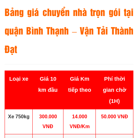
Bảng giá chuyển nhà trọn gói tại
quận Bình Thạnh – Vận Tải Thành
Đạt
Loại xe
Giá 10
Giá Km
Phí thời
km đầu
tiếp theo
gian chờ
(1H)
Xe 750kg
300.000
14.000
50.000 VNĐ
VNĐ
VNĐ/Km