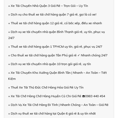
+ Xe Tải Chuyển Nhà Quận 3 Giá Rẻ – Trọn Gói – Uy Tín
+ Dịch vụ cho thuê xe tải chở hàng quận 7 giá rẻ, gọi là có xe!
+ Thuê xe tải chở hàng quận 12 giá rẻ, có bốc xếp, điều xe nhanh
+ Dịch vụ xe tải chuyển nhà quận Bình Thạnh giá rẻ, uy tín, phục vụ
24/7
+ Thuê xe tải chở hàng quận 1 TPHCM uy tín, giá rẻ, phục vụ 24/7
+ Cho thuê xe tải chở hàng quận Tân Phú giá rẻ ✓ Nhanh chóng 24/7
+ Dịch vụ xe tải chuyển nhà quận 10 trọn gói giá rẻ, uy tín
+ Xe Tải Chuyển Kho Xưởng Quận Bình Tân | Nhanh – An Toàn – Tiết
Kiệm
+ Thuê Xe Tải Thủ Đức Chở Hàng Hóa Giá Rẻ Uy Tín
+ Xe Tải Chở Hàng Chở Hàng Huyện Củ Chi Giá Rẻ ☎️0983 440 454
+ Dịch Vụ Xe Tải Chở Hàng Đi Tỉnh | Nhanh Chóng – An Toàn – Giá Rẻ
+ Dịch vụ thuê xe tải chở hàng tại Quận 6 giá rẻ & uy tín nhất