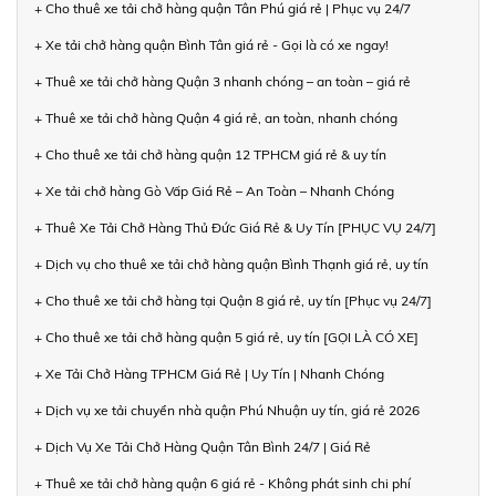
+ Cho thuê xe tải chở hàng quận Tân Phú giá rẻ | Phục vụ 24/7
+ Xe tải chở hàng quận Bình Tân giá rẻ - Gọi là có xe ngay!
+ Thuê xe tải chở hàng Quận 3 nhanh chóng – an toàn – giá rẻ
+ Thuê xe tải chở hàng Quận 4 giá rẻ, an toàn, nhanh chóng
+ Cho thuê xe tải chở hàng quận 12 TPHCM giá rẻ & uy tín
+ Xe tải chở hàng Gò Vấp Giá Rẻ – An Toàn – Nhanh Chóng
+ Thuê Xe Tải Chở Hàng Thủ Đức Giá Rẻ & Uy Tín [PHỤC VỤ 24/7]
+ Dịch vụ cho thuê xe tải chở hàng quận Bình Thạnh giá rẻ, uy tín
+ Cho thuê xe tải chở hàng tại Quận 8 giá rẻ, uy tín [Phục vụ 24/7]
+ Cho thuê xe tải chở hàng quận 5 giá rẻ, uy tín [GỌI LÀ CÓ XE]
+ Xe Tải Chở Hàng TPHCM Giá Rẻ | Uy Tín | Nhanh Chóng
+ Dịch vụ xe tải chuyển nhà quận Phú Nhuận uy tín, giá rẻ 2026
+ Dịch Vụ Xe Tải Chở Hàng Quận Tân Bình 24/7 | Giá Rẻ
+ Thuê xe tải chở hàng quận 6 giá rẻ - Không phát sinh chi phí