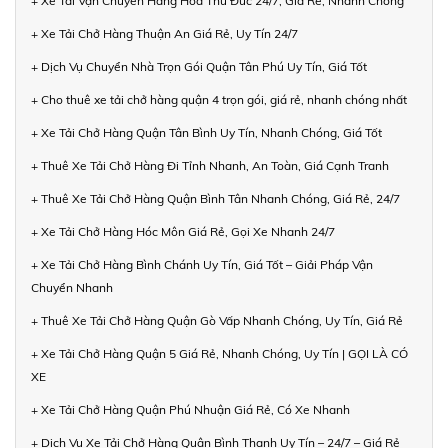
+ Xe Tải Vận Chuyển Hàng Hóa Thủ Đức 24/7, Giá Rẻ, Nhanh Chóng
+ Xe Tải Chở Hàng Thuận An Giá Rẻ, Uy Tín 24/7
+ Dịch Vụ Chuyển Nhà Trọn Gói Quận Tân Phú Uy Tín, Giá Tốt
+ Cho thuê xe tải chở hàng quận 4 trọn gói, giá rẻ, nhanh chóng nhất
+ Xe Tải Chở Hàng Quận Tân Bình Uy Tín, Nhanh Chóng, Giá Tốt
+ Thuê Xe Tải Chở Hàng Đi Tỉnh Nhanh, An Toàn, Giá Cạnh Tranh
+ Thuê Xe Tải Chở Hàng Quận Bình Tân Nhanh Chóng, Giá Rẻ, 24/7
+ Xe Tải Chở Hàng Hóc Môn Giá Rẻ, Gọi Xe Nhanh 24/7
+ Xe Tải Chở Hàng Bình Chánh Uy Tín, Giá Tốt – Giải Pháp Vận
Chuyển Nhanh
+ Thuê Xe Tải Chở Hàng Quận Gò Vấp Nhanh Chóng, Uy Tín, Giá Rẻ
+ Xe Tải Chở Hàng Quận 5 Giá Rẻ, Nhanh Chóng, Uy Tín | GỌI LÀ CÓ
XE
+ Xe Tải Chở Hàng Quận Phú Nhuận Giá Rẻ, Có Xe Nhanh
+ Dịch Vụ Xe Tải Chở Hàng Quận Bình Thạnh Uy Tín – 24/7 – Giá Rẻ