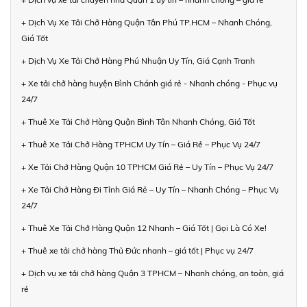
+ Dịch Vụ Xe Tải Chở Hàng Quận Tân Phú TP.HCM – Nhanh Chóng,
Giá Tốt
+ Dịch Vụ Xe Tải Chở Hàng Phú Nhuận Uy Tín, Giá Cạnh Tranh
+ Xe tải chở hàng huyện Bình Chánh giá rẻ - Nhanh chóng - Phục vụ
24/7
+ Thuê Xe Tải Chở Hàng Quận Bình Tân Nhanh Chóng, Giá Tốt
+ Thuê Xe Tải Chở Hàng TPHCM Uy Tín – Giá Rẻ – Phục Vụ 24/7
+ Xe Tải Chở Hàng Quận 10 TPHCM Giá Rẻ – Uy Tín – Phục Vụ 24/7
+ Xe Tải Chở Hàng Đi Tỉnh Giá Rẻ – Uy Tín – Nhanh Chóng – Phục Vụ
24/7
+ Thuê Xe Tải Chở Hàng Quận 12 Nhanh – Giá Tốt | Gọi Là Có Xe!
+ Thuê xe tải chở hàng Thủ Đức nhanh – giá tốt | Phục vụ 24/7
+ Dịch vụ xe tải chở hàng Quận 3 TPHCM – Nhanh chóng, an toàn, giá
rẻ