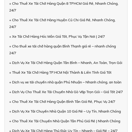
+ Cho Thuê Xe Tải Chở Hàng Quận 8 TPHCM Giá Rẻ, Nhanh Chóng,
24/7
+ Cho Thuê Xe Tải Chở Hàng Huyện Củ Chi Giá Rẻ, Nhanh Chóng,
24/7
+ Xe Tải Chở Hàng Hóc Môn Giá Tốt, Phục Vụ Tận Nơi | 24/7
+ Cho thuê xe tải chở hàng quận Bình Thạnh giá rẻ – nhanh chóng
24/7
+ Dịch Vụ Xe Tải Chở Hàng Quận Tân Bình – Nhanh, An Toàn, Trọn Gói
+ Thuê Xe Tải Chở Hàng TP.HCM Nội Thành & Liên Tỉnh Giá Tốt
+ Dịch vụ xe tải chuyển nhà quận Phú Nhuận – Nhanh chóng, an toàn
+ Dịch Vụ Cho Thuê Xe Tải Chuyển Nhà Gò Vấp Trọn Gói – Giá Tốt 24/7
+ Cho Thuê Xe Tải Chở Hàng Quận Bình Tân Giá Rẻ, Phục Vụ 24/7
+ Dịch Vụ Xe Tải Chuyển Nhà Quận 10 Giá Rẻ – Uy Tín, Nhanh Chóng
+ Cho Thuê Xe Tải Chuyển Nhà Quận Tân Phú Giá Rẻ | Nhanh Chóng
+ Dịch Vụ Xe Tải Chở Hàng Thủ Đức Uy Tín – Nhanh – Giá Rẻ – 24/7