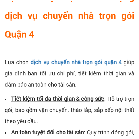
dịch vụ chuyển nhà trọn gói
Quận 4
Lựa chọn
dịch vụ chuyển nhà trọn gói quận 4
giúp
gia đình bạn tối ưu chi phí, tiết kiệm thời gian và
đảm bảo an toàn cho tài sản.
Tiết kiệm tối đa thời gian & công sức
: Hỗ trợ trọn
gói, bao gồm vận chuyển, tháo lắp, sắp xếp nội thất
theo yêu cầu.
An toàn tuyệt đối cho tài sản
: Quy trình đóng gói,