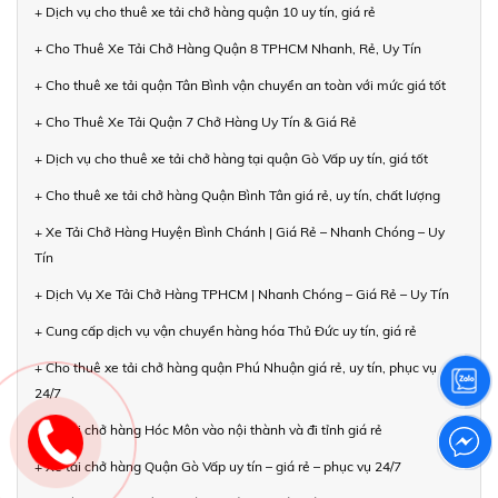
+ Dịch vụ cho thuê xe tải chở hàng quận 10 uy tín, giá rẻ
+ Cho Thuê Xe Tải Chở Hàng Quận 8 TPHCM Nhanh, Rẻ, Uy Tín
+ Cho thuê xe tải quận Tân Bình vận chuyển an toàn với mức giá tốt
+ Cho Thuê Xe Tải Quận 7 Chở Hàng Uy Tín & Giá Rẻ
+ Dịch vụ cho thuê xe tải chở hàng tại quận Gò Vấp uy tín, giá tốt
+ Cho thuê xe tải chở hàng Quận Bình Tân giá rẻ, uy tín, chất lượng
+ Xe Tải Chở Hàng Huyện Bình Chánh | Giá Rẻ – Nhanh Chóng – Uy
Tín
+ Dịch Vụ Xe Tải Chở Hàng TPHCM | Nhanh Chóng – Giá Rẻ – Uy Tín
+ Cung cấp dịch vụ vận chuyển hàng hóa Thủ Đức uy tín, giá rẻ
+ Cho thuê xe tải chở hàng quận Phú Nhuận giá rẻ, uy tín, phục vụ
24/7
+ Xe tải chở hàng Hóc Môn vào nội thành và đi tỉnh giá rẻ
+ Xe tải chở hàng Quận Gò Vấp uy tín – giá rẻ – phục vụ 24/7