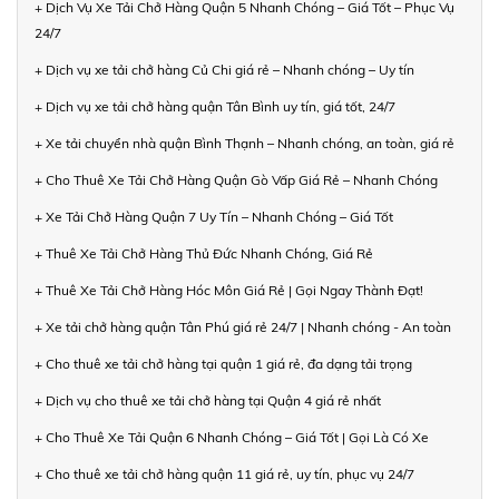
+ Dịch Vụ Xe Tải Chở Hàng Quận 5 Nhanh Chóng – Giá Tốt – Phục Vụ
24/7
+ Dịch vụ xe tải chở hàng Củ Chi giá rẻ – Nhanh chóng – Uy tín
+ Dịch vụ xe tải chở hàng quận Tân Bình uy tín, giá tốt, 24/7
+ Xe tải chuyển nhà quận Bình Thạnh – Nhanh chóng, an toàn, giá rẻ
+ Cho Thuê Xe Tải Chở Hàng Quận Gò Vấp Giá Rẻ – Nhanh Chóng
+ Xe Tải Chở Hàng Quận 7 Uy Tín – Nhanh Chóng – Giá Tốt
+ Thuê Xe Tải Chở Hàng Thủ Đức Nhanh Chóng, Giá Rẻ
+ Thuê Xe Tải Chở Hàng Hóc Môn Giá Rẻ | Gọi Ngay Thành Đạt!
+ Xe tải chở hàng quận Tân Phú giá rẻ 24/7 | Nhanh chóng - An toàn
+ Cho thuê xe tải chở hàng tại quận 1 giá rẻ, đa dạng tải trọng
+ Dịch vụ cho thuê xe tải chở hàng tại Quận 4 giá rẻ nhất
+ Cho Thuê Xe Tải Quận 6 Nhanh Chóng – Giá Tốt | Gọi Là Có Xe
+ Cho thuê xe tải chở hàng quận 11 giá rẻ, uy tín, phục vụ 24/7