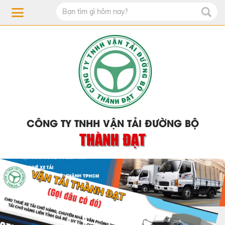
CÔNG TY TNHH VẬN TẢI ĐƯỜNG BỘ
THÀNH ĐẠT