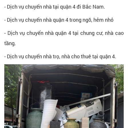
- Dịch vụ chuyển nhà tại quận 4 đi Bắc Nam.
- Dịch vụ chuyển nhà quận 4 trong ngõ, hẻm nhỏ
- Dịch vụ chuyển nhà quận 4 tại chung cư, nhà cao
tầng.
- Dịch vụ chuyển nhà trọ, nhà cho thuê tại quận 4.