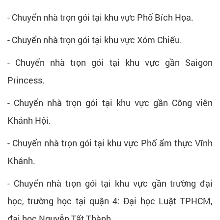
- Chuyển nhà trọn gói tại khu vực Phố Bích Họa.
- Chuyển nhà trọn gói tại khu vực Xóm Chiếu.
- Chuyển nhà trọn gói tại khu vực gần Saigon
Princess.
- Chuyển nhà trọn gói tại khu vực gần Công viên
Khánh Hội.
- Chuyển nhà trọn gói tại khu vực Phố ẩm thực Vĩnh
Khánh.
- Chuyển nhà trọn gói tại khu vực gần trường đại
học, trường học tại quận 4: Đại học Luật TPHCM,
đại học Nguyễn Tất Thành,…