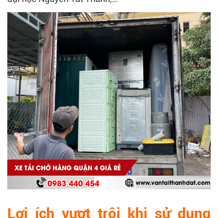
Lợi ích vượt trội khi sử dụng