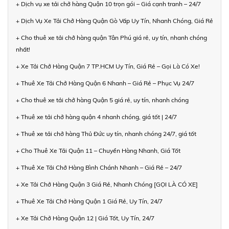
+ Dịch vụ xe tải chở hàng Quận 10 trọn gói – Giá cạnh tranh – 24/7
+ Dịch Vụ Xe Tải Chở Hàng Quận Gò Vấp Uy Tín, Nhanh Chóng, Giá Rẻ
+ Cho thuê xe tải chở hàng quận Tân Phú giá rẻ, uy tín, nhanh chóng
nhất!
+ Xe Tải Chở Hàng Quận 7 TP.HCM Uy Tín, Giá Rẻ – Gọi Là Có Xe!
+ Thuê Xe Tải Chở Hàng Quận 6 Nhanh – Giá Rẻ – Phục Vụ 24/7
+ Cho thuê xe tải chở hàng Quận 5 giá rẻ, uy tín, nhanh chóng
+ Thuê xe tải chở hàng quận 4 nhanh chóng, giá tốt | 24/7
+ Thuê xe tải chở hàng Thủ Đức uy tín, nhanh chóng 24/7, giá tốt
+ Cho Thuê Xe Tải Quận 11 – Chuyển Hàng Nhanh, Giá Tốt
+ Thuê Xe Tải Chở Hàng Bình Chánh Nhanh – Giá Rẻ – 24/7
+ Xe Tải Chở Hàng Quận 3 Giá Rẻ, Nhanh Chóng [GỌI LÀ CÓ XE]
+ Thuê Xe Tải Chở Hàng Quận 1 Giá Rẻ, Uy Tín, 24/7
+ Xe Tải Chở Hàng Quận 12 | Giá Tốt, Uy Tín, 24/7