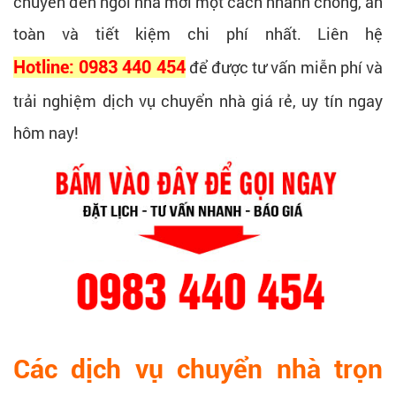
chuyển đến ngôi nhà mới một cách nhanh chóng, an
toàn và tiết kiệm chi phí nhất. Liên hệ
Hotline: 0983 440 454
để được tư vấn miễn phí và
trải nghiệm dịch vụ chuyển nhà giá rẻ, uy tín ngay
hôm nay!
Các dịch vụ chuyển nhà trọn