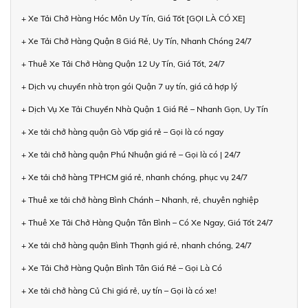
+ Xe Tải Chở Hàng Hóc Môn Uy Tín, Giá Tốt [GỌI LÀ CÓ XE]
+ Xe Tải Chở Hàng Quận 8 Giá Rẻ, Uy Tín, Nhanh Chóng 24/7
+ Thuê Xe Tải Chở Hàng Quận 12 Uy Tín, Giá Tốt, 24/7
+ Dịch vụ chuyển nhà trọn gói Quận 7 uy tín, giá cả hợp lý
+ Dịch Vụ Xe Tải Chuyển Nhà Quận 1 Giá Rẻ – Nhanh Gọn, Uy Tín
+ Xe tải chở hàng quận Gò Vấp giá rẻ – Gọi là có ngay
+ Xe tải chở hàng quận Phú Nhuận giá rẻ – Gọi là có | 24/7
+ Xe tải chở hàng TPHCM giá rẻ, nhanh chóng, phục vụ 24/7
+ Thuê xe tải chở hàng Bình Chánh – Nhanh, rẻ, chuyên nghiệp
+ Thuê Xe Tải Chở Hàng Quận Tân Bình – Có Xe Ngay, Giá Tốt 24/7
+ Xe tải chở hàng quận Bình Thạnh giá rẻ, nhanh chóng, 24/7
+ Xe Tải Chở Hàng Quận Bình Tân Giá Rẻ – Gọi Là Có
+ Xe tải chở hàng Củ Chi giá rẻ, uy tín – Gọi là có xe!