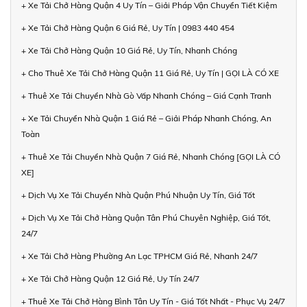
+ Xe Tải Chở Hàng Quận 4 Uy Tín – Giải Pháp Vận Chuyển Tiết Kiệm
+ Xe Tải Chở Hàng Quận 6 Giá Rẻ, Uy Tín | 0983 440 454
+ Xe Tải Chở Hàng Quận 10 Giá Rẻ, Uy Tín, Nhanh Chóng
+ Cho Thuê Xe Tải Chở Hàng Quận 11 Giá Rẻ, Uy Tín | GỌI LÀ CÓ XE
+ Thuê Xe Tải Chuyển Nhà Gò Vấp Nhanh Chóng – Giá Cạnh Tranh
+ Xe Tải Chuyển Nhà Quận 1 Giá Rẻ – Giải Pháp Nhanh Chóng, An
Toàn
+ Thuê Xe Tải Chuyển Nhà Quận 7 Giá Rẻ, Nhanh Chóng [GỌI LÀ CÓ
XE]
+ Dịch Vụ Xe Tải Chuyển Nhà Quận Phú Nhuận Uy Tín, Giá Tốt
+ Dịch Vụ Xe Tải Chở Hàng Quận Tân Phú Chuyên Nghiệp, Giá Tốt,
24/7
+ Xe Tải Chở Hàng Phường An Lạc TPHCM Giá Rẻ, Nhanh 24/7
+ Xe Tải Chở Hàng Quận 12 Giá Rẻ, Uy Tín 24/7
+ Thuê Xe Tải Chở Hàng Bình Tân Uy Tín - Giá Tốt Nhất - Phục Vụ 24/7