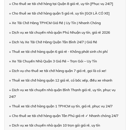
+ Cho thuê xe tải chở hàng tại Quận 8 giá rẻ, uy tín [Phục vụ 24/7]
+ Cho thuê xe tải chở hàng quận 5 giá rẻ, uy tín [GỌI LÀ CÓ XE]
+ Xe Tải Chở Hàng TPHCM Giá Rẻ | Uy Tín | Nhanh Chóng
+ Dịch vụ xe tải chuyển nhà quận Phú Nhuận uy tín, giá rẻ 2026
+ Dịch Vụ Xe Tải Chở Hàng Quận Tân Bình 24/7 | Giá Rẻ
+ Thuê xe tải chở hàng quận 6 giá rẻ - Không phát sinh chi phí
+ Xe Tải Chuyển Nhà Quận 3 Giá Rẻ – Trọn Gói – Uy Tín
+ Dịch vụ cho thuê xe tải chở hàng quận 7 giá rẻ, gọi là có xe!
+ Thuê xe tải chở hàng quận 12 giá rẻ, có bốc xếp, điều xe nhanh
+ Dịch vụ xe tải chuyển nhà quận Bình Thạnh giá rẻ, uy tín, phục vụ
24/7
+ Thuê xe tải chở hàng quận 1 TPHCM uy tín, giá rẻ, phục vụ 24/7
+ Cho thuê xe tải chở hàng quận Tân Phú giá rẻ ✓ Nhanh chóng 24/7
+ Dịch vụ xe tải chuyển nhà quận 10 trọn gói giá rẻ, uy tín