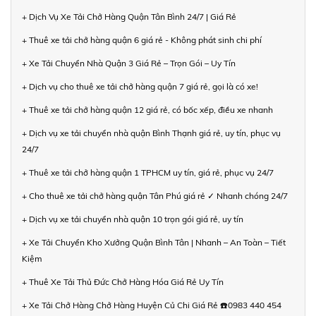
+ Dịch Vụ Xe Tải Chở Hàng Quận Tân Bình 24/7 | Giá Rẻ
+ Thuê xe tải chở hàng quận 6 giá rẻ - Không phát sinh chi phí
+ Xe Tải Chuyển Nhà Quận 3 Giá Rẻ – Trọn Gói – Uy Tín
+ Dịch vụ cho thuê xe tải chở hàng quận 7 giá rẻ, gọi là có xe!
+ Thuê xe tải chở hàng quận 12 giá rẻ, có bốc xếp, điều xe nhanh
+ Dịch vụ xe tải chuyển nhà quận Bình Thạnh giá rẻ, uy tín, phục vụ
24/7
+ Thuê xe tải chở hàng quận 1 TPHCM uy tín, giá rẻ, phục vụ 24/7
+ Cho thuê xe tải chở hàng quận Tân Phú giá rẻ ✓ Nhanh chóng 24/7
+ Dịch vụ xe tải chuyển nhà quận 10 trọn gói giá rẻ, uy tín
+ Xe Tải Chuyển Kho Xưởng Quận Bình Tân | Nhanh – An Toàn – Tiết
Kiệm
+ Thuê Xe Tải Thủ Đức Chở Hàng Hóa Giá Rẻ Uy Tín
+ Xe Tải Chở Hàng Chở Hàng Huyện Củ Chi Giá Rẻ ☎️0983 440 454