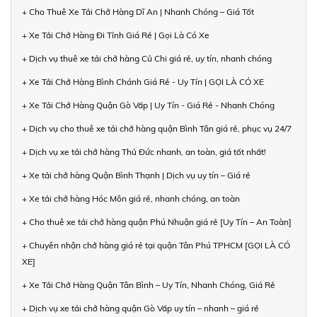
+ Cho Thuê Xe Tải Chở Hàng Dĩ An | Nhanh Chóng – Giá Tốt
+ Xe Tải Chở Hàng Đi Tỉnh Giá Rẻ | Gọi Là Có Xe
+ Dịch vụ thuê xe tải chở hàng Củ Chi giá rẻ, uy tín, nhanh chóng
+ Xe Tải Chở Hàng Bình Chánh Giá Rẻ - Uy Tín | GỌI LÀ CÓ XE
+ Xe Tải Chở Hàng Quận Gò Vấp | Uy Tín - Giá Rẻ - Nhanh Chóng
+ Dịch vụ cho thuê xe tải chở hàng quận Bình Tân giá rẻ, phục vụ 24/7
+ Dịch vụ xe tải chở hàng Thủ Đức nhanh, an toàn, giá tốt nhất!
+ Xe tải chở hàng Quận Bình Thạnh | Dịch vụ uy tín – Giá rẻ
+ Xe tải chở hàng Hóc Môn giá rẻ, nhanh chóng, an toàn
+ Cho thuê xe tải chở hàng quận Phú Nhuận giá rẻ [Uy Tín – An Toàn]
+ Chuyên nhận chở hàng giá rẻ tại quận Tân Phú TPHCM [GỌI LÀ CÓ
XE]
+ Xe Tải Chở Hàng Quận Tân Bình – Uy Tín, Nhanh Chóng, Giá Rẻ
+ Dịch vụ xe tải chở hàng quận Gò Vấp uy tín – nhanh – giá rẻ