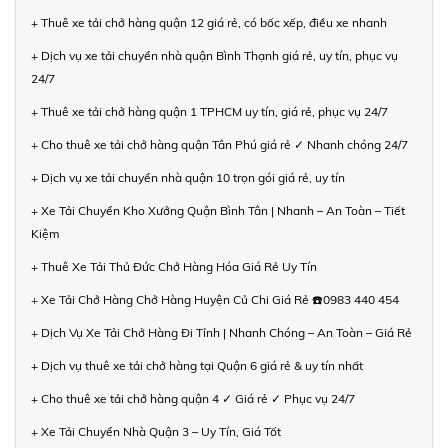
+ Thuê xe tải chở hàng quận 12 giá rẻ, có bốc xếp, điều xe nhanh
+ Dịch vụ xe tải chuyển nhà quận Bình Thạnh giá rẻ, uy tín, phục vụ
24/7
+ Thuê xe tải chở hàng quận 1 TPHCM uy tín, giá rẻ, phục vụ 24/7
+ Cho thuê xe tải chở hàng quận Tân Phú giá rẻ ✓ Nhanh chóng 24/7
+ Dịch vụ xe tải chuyển nhà quận 10 trọn gói giá rẻ, uy tín
+ Xe Tải Chuyển Kho Xưởng Quận Bình Tân | Nhanh – An Toàn – Tiết
Kiệm
+ Thuê Xe Tải Thủ Đức Chở Hàng Hóa Giá Rẻ Uy Tín
+ Xe Tải Chở Hàng Chở Hàng Huyện Củ Chi Giá Rẻ ☎️0983 440 454
+ Dịch Vụ Xe Tải Chở Hàng Đi Tỉnh | Nhanh Chóng – An Toàn – Giá Rẻ
+ Dịch vụ thuê xe tải chở hàng tại Quận 6 giá rẻ & uy tín nhất
+ Cho thuê xe tải chở hàng quận 4 ✓ Giá rẻ ✓ Phục vụ 24/7
+ Xe Tải Chuyển Nhà Quận 3 – Uy Tín, Giá Tốt