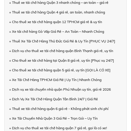
+ Thuê xe tải chở hàng Quận 3 nhanh chóng – an toàn – giá rẻ
+ Thuê xe tải chở hàng Quận 4 giá rẻ, an toàn, nhanh chóng
+ Cho thuê xe tải chở hàng quận 12 TPHCM giá rẻ & uy tín
+ Xe tải chở hàng Gò Vấp Giá Rẻ – An Toàn – Nhanh Chóng
+ Thuê Xe Tải Chở Hàng Thủ Đức Giá Rẻ & Uy Tín [PHỤC VỤ 24/7]
+ Dịch vụ cho thuê xe tải chở hàng quận Bình Thạnh giá rẻ, uy tín
+ Cho thuê xe tải chở hàng tại Quận 8 giá rẻ, uy tín [Phục vụ 24/7]
+ Cho thuê xe tải chở hàng quận 5 giá rẻ, uy tín [GỌI LÀ CÓ XE]
+ Xe Tải Chở Hàng TPHCM Giá Rẻ | Uy Tín | Nhanh Chóng
+ Dịch vụ xe tải chuyển nhà quận Phú Nhuận uy tín, giá rẻ 2026
+ Dịch Vụ Xe Tải Chở Hàng Quận Tân Bình 24/7 | Giá Rẻ
+ Thuê xe tải chở hàng quận 6 giá rẻ - Không phát sinh chi phí
+ Xe Tải Chuyển Nhà Quận 3 Giá Rẻ – Trọn Gói – Uy Tín
+ Dịch vụ cho thuê xe tải chở hàng quận 7 giá rẻ, gọi là có xe!