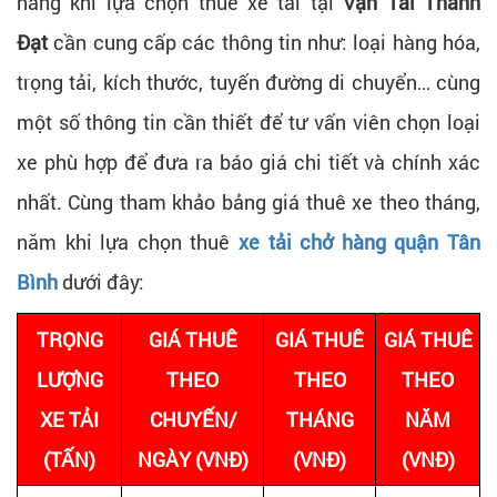
hàng khi lựa chọn thuê xe tải tại
Vận Tải Thành
Đạt
cần cung cấp các thông tin như: loại hàng hóa,
trọng tải, kích thước, tuyến đường di chuyển… cùng
một số thông tin cần thiết để tư vấn viên chọn loại
xe phù hợp để đưa ra báo giá chi tiết và chính xác
nhất. Cùng tham khảo bảng giá thuê xe theo tháng,
năm khi lựa chọn thuê
xe tải chở hàng quận Tân
Bình
dưới đây:
TRỌNG
GIÁ THUÊ
GIÁ THUÊ
GIÁ THUÊ
LƯỢNG
THEO
THEO
THEO
XE TẢI
CHUYẾN/
THÁNG
NĂM
(TẤN)
NGÀY (VNĐ)
(VNĐ)
(VNĐ)