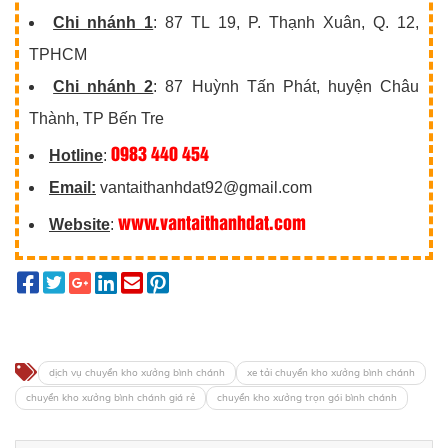
Chi nhánh 1
: 87 TL 19, P. Thạnh Xuân, Q. 12,
TPHCM
Chi nhánh 2
: 87 Huỳnh Tấn Phát, huyện Châu
Thành, TP Bến Tre
0983 440 454
Hotline
:
Email:
vantaithanhdat92@gmail.com
www.vantaithanhdat.com
Website
:
dịch vụ chuyển kho xưởng bình chánh
xe tải chuyển kho xưởng bình chánh
chuyển kho xưởng bình chánh giá rẻ
chuyển kho xưởng trọn gói bình chánh