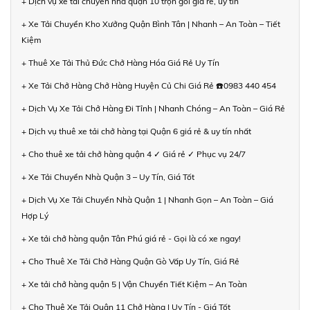
+ Dịch vụ xe tải chuyển nhà quận 10 trọn gói giá rẻ, uy tín
+ Xe Tải Chuyển Kho Xưởng Quận Bình Tân | Nhanh – An Toàn – Tiết
Kiệm
+ Thuê Xe Tải Thủ Đức Chở Hàng Hóa Giá Rẻ Uy Tín
+ Xe Tải Chở Hàng Chở Hàng Huyện Củ Chi Giá Rẻ ☎️0983 440 454
+ Dịch Vụ Xe Tải Chở Hàng Đi Tỉnh | Nhanh Chóng – An Toàn – Giá Rẻ
+ Dịch vụ thuê xe tải chở hàng tại Quận 6 giá rẻ & uy tín nhất
+ Cho thuê xe tải chở hàng quận 4 ✓ Giá rẻ ✓ Phục vụ 24/7
+ Xe Tải Chuyển Nhà Quận 3 – Uy Tín, Giá Tốt
+ Dịch Vụ Xe Tải Chuyển Nhà Quận 1 | Nhanh Gọn – An Toàn – Giá
Hợp Lý
+ Xe tải chở hàng quận Tân Phú giá rẻ - Gọi là có xe ngay!
+ Cho Thuê Xe Tải Chở Hàng Quận Gò Vấp Uy Tín, Giá Rẻ
+ Xe tải chở hàng quận 5 | Vận Chuyển Tiết Kiệm – An Toàn
+ Cho Thuê Xe Tải Quận 11 Chở Hàng | Uy Tín - Giá Tốt