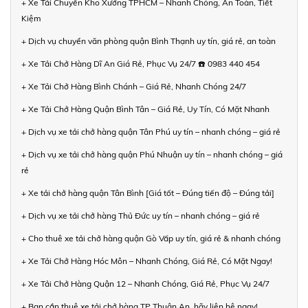
+ Xe Tải Chuyển Kho Xưởng TPHCM – Nhanh Chóng, An Toàn, Tiết
Kiệm
+ Dịch vụ chuyển văn phòng quận Bình Thạnh uy tín, giá rẻ, an toàn
+ Xe Tải Chở Hàng Dĩ An Giá Rẻ, Phục Vụ 24/7 ☎️ 0983 440 454
+ Xe Tải Chở Hàng Bình Chánh – Giá Rẻ, Nhanh Chóng 24/7
+ Xe Tải Chở Hàng Quận Bình Tân – Giá Rẻ, Uy Tín, Có Mặt Nhanh
+ Dịch vụ xe tải chở hàng quận Tân Phú uy tín – nhanh chóng – giá rẻ
+ Dịch vụ xe tải chở hàng quận Phú Nhuận uy tín – nhanh chóng – giá
rẻ
+ Xe tải chở hàng quận Tân Bình [Giá tốt – Đúng tiến độ – Đúng tải]
+ Dịch vụ xe tải chở hàng Thủ Đức uy tín – nhanh chóng – giá rẻ
+ Cho thuê xe tải chở hàng quận Gò Vấp uy tín, giá rẻ & nhanh chóng
+ Xe Tải Chở Hàng Hóc Môn – Nhanh Chóng, Giá Rẻ, Có Mặt Ngay!
+ Xe Tải Chở Hàng Quận 12 – Nhanh Chóng, Giá Rẻ, Phục Vụ 24/7
+ Bạn cần thuê xe tải chở hàng TP Thuận An, hãy liên hệ ngay!