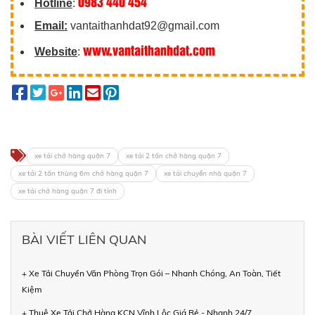
0983 440 454
Hotline
:
Email:
vantaithanhdat92@gmail.com
www.vantaithanhdat.com
Website
:
xe tải chở hàng quận 7
xe tải 2 tấn chở hàng quận 7
xe tải 2 tấn thùng 6m chở hàng quận 7
xe tải chuyển nhà quận 7
xe tải chở hàng quận 7 đi tỉnh
BÀI VIẾT LIÊN QUAN
+ Xe Tải Chuyển Văn Phòng Trọn Gói – Nhanh Chóng, An Toàn, Tiết
Kiệm
+ Thuê Xe Tải Chở Hàng KCN Vĩnh Lộc Giá Rẻ - Nhanh 24/7