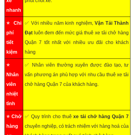
xe
phút chốt xe.
nhanh
⭐ Chi
✅ Với nhiều năm kinh nghiệm,
Vận Tải Thành
phí
Đạt
luôn đem đến mức giá thuê xe tải chở hàng
tiết
Quận 7 tốt nhất với nhiều ưu đãi cho khách
kiệm
hàng
⭐
✅ Nhân viên thường xuyên được đào tạo, tư
Nhân
vấn phương án phù hợp với nhu cầu thuê xe tải
viên
chở hàng Quận 7 của khách hàng.
nhiệt
tình
⭐ Chở
✅ Quy trình cho thuê
xe tải chở hàng Quận 7
hàng
chuyên nghiệp, có trách nhiệm với hàng hoá của