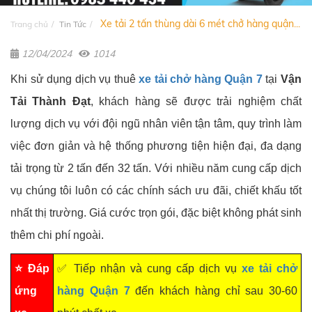
Xe tải 2 tấn thùng dài 6 mét chở hàng quận...
Trang chủ
Tin Tức
12/04/2024
1014
Khi sử dụng dịch vụ thuê
xe tải chở hàng Quận 7
tại
Vận
Tải Thành Đạt
, khách hàng sẽ được trải nghiệm chất
lượng dịch vụ với đội ngũ nhân viên tận tâm, quy trình làm
việc đơn giản và hệ thống phương tiện hiện đại, đa dạng
tải trọng từ 2 tấn đến 32 tấn. Với nhiều năm cung cấp dịch
vụ chúng tôi luôn có các chính sách ưu đãi, chiết khấu tốt
nhất thị trường. Giá cước trọn gói, đặc biệt không phát sinh
thêm chi phí ngoài.
⭐ Đáp
✅ Tiếp nhận và cung cấp dịch vụ
xe tải chở
ứng
hàng Quận 7
đến khách hàng chỉ sau 30-60