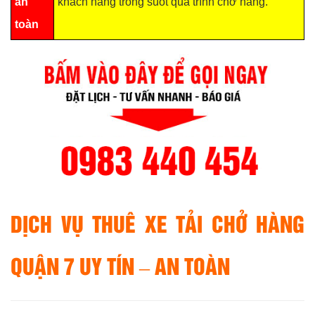
an
khách hàng trong suốt quá trình chở hàng.
toàn
DỊCH VỤ THUÊ XE TẢI CHỞ HÀNG
QUẬN 7 UY TÍN – AN TOÀN