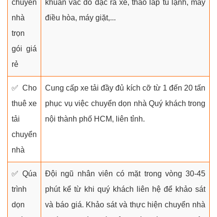
chuyển
khuân vác đồ đạc ra xe, tháo lắp tủ lạnh, máy
nhà
điều hòa, máy giặt,...
trọn
gói giá
rẻ
✅ Cho
Cung cấp xe tải đầy đủ kích cỡ từ 1 đến 20 tấn
thuê xe
phục vụ việc chuyển dọn nhà Quý khách trong
tải
nội thành phố HCM, liên tỉnh.
chuyển
nhà
✅ Qúa
Đội ngũ nhân viên có mặt trong vòng 30-45
trình
phút kể từ khi quý khách liên hệ để khảo sát
dọn
và báo giá. Khảo sát và thực hiện chuyển nhà