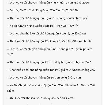
+ Dịch vụ xe tải chuyển nhà quận Phú Nhuận uy tín, giá rẻ 2026
+ Dịch Vụ Xe Tải Chở Hàng Quận Tân Bình 24/7 | Giá Rẻ
+ Thuê xe tải chở hàng quận 6 giá rẻ - Không phát sinh chi phí
+ Xe Tải Chuyển Nhà Quận 3 Giá Rẻ – Trọn Gói – Uy Tín
+ Dịch vụ cho thuê xe tải chở hàng quận 7 giá rẻ, gọi là có xe!
+ Thuê xe tải chở hàng quận 12 giá rẻ, có bốc xếp, điều xe nhanh
+ Dịch vụ xe tải chuyển nhà quận Bình Thạnh giá rẻ, uy tín, phục vụ
24/7
+ Thuê xe tải chở hàng quận 1 TPHCM uy tín, giá rẻ, phục vụ 24/7
+ Cho thuê xe tải chở hàng quận Tân Phú giá rẻ ✓ Nhanh chóng 24/7
+ Dịch vụ xe tải chuyển nhà quận 10 trọn gói giá rẻ, uy tín
+ Xe Tải Chuyển Kho Xưởng Quận Bình Tân | Nhanh – An Toàn – Tiết
Kiệm
+ Thuê Xe Tải Thủ Đức Chở Hàng Hóa Giá Rẻ Uy Tín