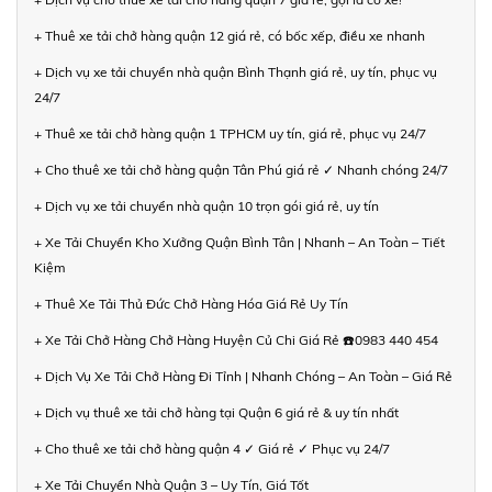
+ Thuê xe tải chở hàng quận 12 giá rẻ, có bốc xếp, điều xe nhanh
+ Dịch vụ xe tải chuyển nhà quận Bình Thạnh giá rẻ, uy tín, phục vụ
24/7
+ Thuê xe tải chở hàng quận 1 TPHCM uy tín, giá rẻ, phục vụ 24/7
+ Cho thuê xe tải chở hàng quận Tân Phú giá rẻ ✓ Nhanh chóng 24/7
+ Dịch vụ xe tải chuyển nhà quận 10 trọn gói giá rẻ, uy tín
+ Xe Tải Chuyển Kho Xưởng Quận Bình Tân | Nhanh – An Toàn – Tiết
Kiệm
+ Thuê Xe Tải Thủ Đức Chở Hàng Hóa Giá Rẻ Uy Tín
+ Xe Tải Chở Hàng Chở Hàng Huyện Củ Chi Giá Rẻ ☎️0983 440 454
+ Dịch Vụ Xe Tải Chở Hàng Đi Tỉnh | Nhanh Chóng – An Toàn – Giá Rẻ
+ Dịch vụ thuê xe tải chở hàng tại Quận 6 giá rẻ & uy tín nhất
+ Cho thuê xe tải chở hàng quận 4 ✓ Giá rẻ ✓ Phục vụ 24/7
+ Xe Tải Chuyển Nhà Quận 3 – Uy Tín, Giá Tốt