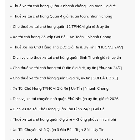
+ Thuê xe tải chở hàng Quận 3 nhanh chóng – an toàn – giá rẻ
+ Thuê xe tải chở hàng Quận 4 giá rẻ, an toàn, nhanh chóng
+ Cho thuê xe tải chở hàng quận 12 TPHCM giá rẻ & uy tín
+ Xe tải chở hàng Gò Vấp Giá Rẻ – An Toàn – Nhanh Chóng
+ Thuê Xe Tải Chở Hàng Thủ Đức Giá Rẻ & Uy Tín [PHỤC VỤ 24/7]
+ Dịch vụ cho thuê xe tải chở hàng quận Bình Thạnh giá rẻ, uy tín
+ Cho thuê xe tải chở hàng tại Quận 8 giá rẻ, uy tín [Phục vụ 24/7]
+ Cho thuê xe tải chở hàng quận 5 giá rẻ, uy tín [GỌI LÀ CÓ XE]
+ Xe Tải Chở Hàng TPHCM Giá Rẻ | Uy Tín | Nhanh Chóng
+ Dịch vụ xe tải chuyển nhà quận Phú Nhuận uy tín, giá rẻ 2026
+ Dịch Vụ Xe Tải Chở Hàng Quận Tân Bình 24/7 | Giá Rẻ
+ Thuê xe tải chở hàng quận 6 giá rẻ - Không phát sinh chi phí
+ Xe Tải Chuyển Nhà Quận 3 Giá Rẻ – Trọn Gói – Uy Tín
+ Dịch vụ cho thuê xe tải chở hàng quận 7 giá rẻ, gọi là có xe!