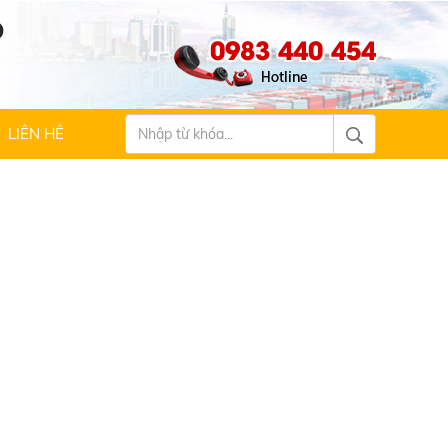
Ộ
0983 440 454
LIÊN HỆ