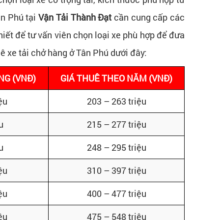
ân Phú tại
Vận Tải Thành Đạt
cần cung cấp các
hiết để tư vấn viên chọn loại xe phù hợp để đưa
uê xe tải chở hàng ở Tân Phú dưới đây:
NG (VNĐ)
GIÁ THUÊ THEO NĂM (VNĐ)
ệu
203 – 263 triệu
u
215 – 277 triệu
u
248 – 295 triệu
ệu
310 – 397 triệu
ệu
400 – 477 triệu
ệu
475 – 548 triệu