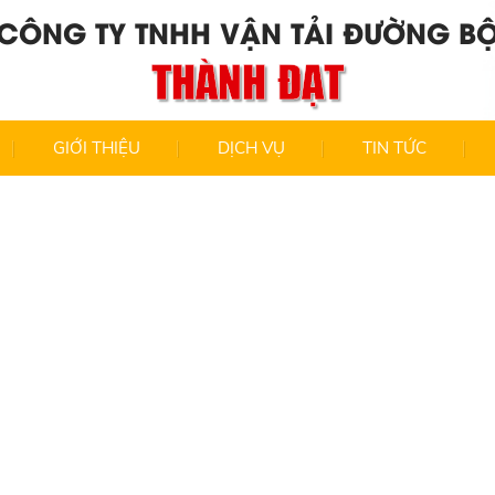
CÔNG TY TNHH VẬN TẢI ĐƯỜNG B
THÀNH ĐẠT
GIỚI THIỆU
DỊCH VỤ
TIN TỨC