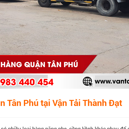
ận Tân Phú tại Vận Tải Thành Đạt
ó nhiều loại hàng nặng nhẹ, cồng kềnh khác nhau để ch