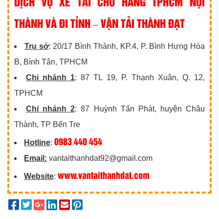
DỊCH VỤ XE TẢI CHỞ HÀNG TPHCM NỘI
THÀNH VÀ ĐI TỈNH – VẬN TẢI THÀNH ĐẠT
Trụ sở
: 20/17 Bình Thành, KP.4, P. Bình Hưng Hòa
B, Bình Tân, TPHCM
Chi nhánh 1
: 87 TL 19, P. Thạnh Xuân, Q. 12,
TPHCM
Chi nhánh 2
: 87 Huỳnh Tấn Phát, huyện Châu
Thành, TP Bến Tre
0983 440 454
Hotline
:
Email:
vantaithanhdat92@gmail.com
www.vantaithanhdat.com
Website
: