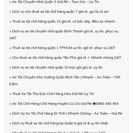
+ Xe Tải Chuyển Nhà Quận 3 Giá Rẻ – Trọn Gói – Uy Tín
+ Dịch vụ cho thuê xe tải chở hàng quận 7 giá rẻ, gọi là có xe!
+ Thuê xe tải chở hàng quận 12 giá rẻ, có bốc xếp, điều xe nhanh
+ Dịch vụ xe tải chuyển nhà quận Bình Thạnh giá rẻ, uy tín, phục vụ
24/7
+ Thuê xe tải chở hàng quận 1 TPHCM uy tín, giá rẻ, phục vụ 24/7
+ Cho thuê xe tải chở hàng quận Tân Phú giá rẻ ✓ Nhanh chóng 24/7
+ Dịch vụ xe tải chuyển nhà quận 10 trọn gói giá rẻ, uy tín
+ Xe Tải Chuyển Kho Xưởng Quận Bình Tân | Nhanh – An Toàn – Tiết
Kiệm
+ Thuê Xe Tải Thủ Đức Chở Hàng Hóa Giá Rẻ Uy Tín
+ Xe Tải Chở Hàng Chở Hàng Huyện Củ Chi Giá Rẻ ☎️0983 440 454
+ Dịch Vụ Xe Tải Chở Hàng Đi Tỉnh | Nhanh Chóng – An Toàn – Giá Rẻ
+ Dịch vụ thuê xe tải chở hàng tại Quận 6 giá rẻ & uy tín nhất
+ Cho thuê xe tải chở hàng quận 4 ✓ Giá rẻ ✓ Phục vụ 24/7