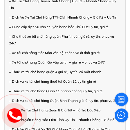
+ Xe Tải Chở Hàng Huyện Bình Chánh | Giá Rẻ – Nhanh Chóng – Uy
Tín
+ Dịch Vụ Xe Tải Chở Hàng TPHCM | Nhanh Chóng – Giá Rẻ – Uy Tín
+ Cung cấp dịch vụ vận chuyển hàng hóa Thủ Đức uy tín, giá rẻ
+ Cho thuê xe tải chở hàng quận Phú Nhuận giá rẻ, uy tín, phục vụ
24/7
+ Xe tải chở hàng Hóc Môn vào nội thành và đi tỉnh giá rẻ
+ Xe tải chở hàng Quận Gò Vấp uy tín – giá rẻ – phục vụ 24/7
+ Thuê xe tải chở hàng quận 4 giá rẻ, uy tín, có mặt nhanh
+ Dịch vụ xe tải chở hàng thuê tại Quận 12 uy tín giá rẻ
+ Thuê xe tải chở hàng Quận 11 nhanh chóng, uy tín, giá rẻ
+ Dịch vụ xe tải chở hàng Quận Bình Thạnh giá rẻ, uy tín, phục vụ 24/7
+ Thuê Xe Tải Chở Hàng Quận 8 Giá Tốt – Hỗ Trợ Bốc Xếp
+ Vận Chuyển Hàng Hóa Liên Tỉnh Uy Tín – Nhanh Chóng – Giá Rẻ
+ Dịch Vụ Cho Thuê Xe Tải Chở Hàng Quận 6 | An Toàn - Uy Tín