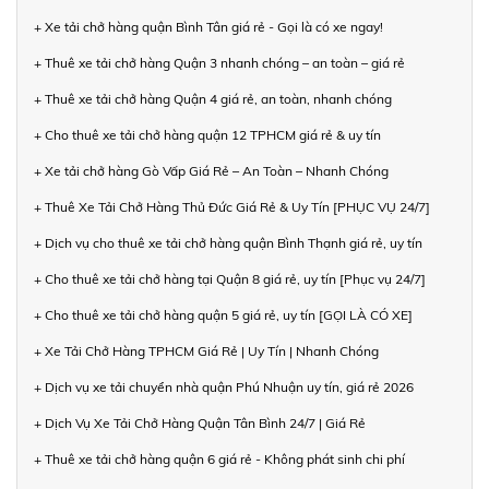
+ Xe tải chở hàng quận Bình Tân giá rẻ - Gọi là có xe ngay!
+ Thuê xe tải chở hàng Quận 3 nhanh chóng – an toàn – giá rẻ
+ Thuê xe tải chở hàng Quận 4 giá rẻ, an toàn, nhanh chóng
+ Cho thuê xe tải chở hàng quận 12 TPHCM giá rẻ & uy tín
+ Xe tải chở hàng Gò Vấp Giá Rẻ – An Toàn – Nhanh Chóng
+ Thuê Xe Tải Chở Hàng Thủ Đức Giá Rẻ & Uy Tín [PHỤC VỤ 24/7]
+ Dịch vụ cho thuê xe tải chở hàng quận Bình Thạnh giá rẻ, uy tín
+ Cho thuê xe tải chở hàng tại Quận 8 giá rẻ, uy tín [Phục vụ 24/7]
+ Cho thuê xe tải chở hàng quận 5 giá rẻ, uy tín [GỌI LÀ CÓ XE]
+ Xe Tải Chở Hàng TPHCM Giá Rẻ | Uy Tín | Nhanh Chóng
+ Dịch vụ xe tải chuyển nhà quận Phú Nhuận uy tín, giá rẻ 2026
+ Dịch Vụ Xe Tải Chở Hàng Quận Tân Bình 24/7 | Giá Rẻ
+ Thuê xe tải chở hàng quận 6 giá rẻ - Không phát sinh chi phí