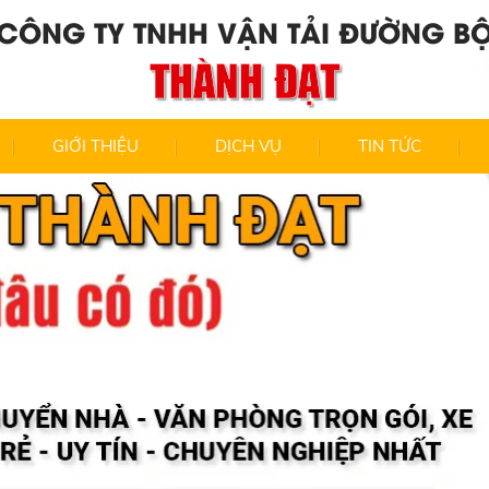
CÔNG TY TNHH VẬN TẢI ĐƯỜNG B
THÀNH ĐẠT
GIỚI THIỆU
DỊCH VỤ
TIN TỨC