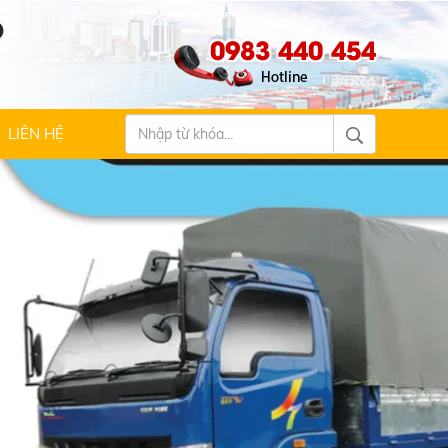
Ộ
0983 440 454
LIÊN HỆ