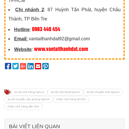
TPHCM
Chi nhánh 2
: 87 Huỳnh Tấn Phát, huyện Châu
Thành, TP Bến Tre
0983 440 454
Hotline
:
Email:
vantaithanhdat92@gmail.com
www.vantaithanhdat.com
Website
:
xe tải chở hàng tphcm
xe tải chở thuê tphcm
xe tải chuyển nhà tphcm
xe tải chuyển văn phòng tphcm
nhận chở hàng đi tỉnh
nhận chở hàng liên tỉnh
BÀI VIẾT LIÊN QUAN