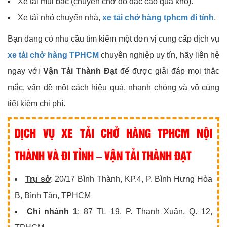
Xe tải mui bạc (chuyên chở đồ đạc cao quá khổ).
Xe tải nhỏ chuyển nhà,
xe tải chở hàng tphcm đi tỉnh
.
Bạn đang có nhu cầu tìm kiếm một đơn vị cung cấp dịch vụ
xe tải chở hàng TPHCM
chuyên nghiệp uy tín, hãy liên hệ
ngay với
Vận Tải Thành Đạt
để được giải đáp mọi thắc
mắc, vấn đề một cách hiệu quả, nhanh chóng và vô cùng
tiết kiệm chi phí.
DỊCH VỤ XE TẢI CHỞ HÀNG TPHCM NỘI
THÀNH VÀ ĐI TỈNH – VẬN TẢI THÀNH ĐẠT
Trụ sở
: 20/17 Bình Thành, KP.4, P. Bình Hưng Hòa
B, Bình Tân, TPHCM
Chi nhánh 1
: 87 TL 19, P. Thạnh Xuân, Q. 12,