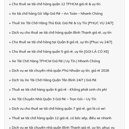
+ Cho thuê xe tải chở hàng quận 12 TPHCM giá rẻ & uy tín
+ Xe tải chở hàng Gò Vấp Giá Rẻ – An Toàn – Nhanh Chóng
+ Thuê Xe Tải Chở Hàng Thủ Đức Giá Rẻ & Uy Tín [PHỤC VỤ 24/7]
+ Dịch vụ cho thuê xe tải chở hàng quận Bình Thạnh giá rẻ, uy tín
+ Cho thuê xe tải chở hàng tại Quận 8 giá rẻ, uy tín [Phục vụ 24/7]
+ Cho thuê xe tải chở hàng quận 5 giá rẻ, uy tín [GỌI LÀ CÓ XE]
+ Xe Tải Chở Hàng TPHCM Giá Rẻ | Uy Tín | Nhanh Chóng
+ Dịch vụ xe tải chuyển nhà quận Phú Nhuận uy tín, giá rẻ 2026
+ Dịch Vụ Xe Tải Chở Hàng Quận Tân Bình 24/7 | Giá Rẻ
+ Thuê xe tải chở hàng quận 6 giá rẻ - Không phát sinh chi phí
+ Xe Tải Chuyển Nhà Quận 3 Giá Rẻ – Trọn Gói – Uy Tín
+ Dịch vụ cho thuê xe tải chở hàng quận 7 giá rẻ, gọi là có xe!
+ Thuê xe tải chở hàng quận 12 giá rẻ, có bốc xếp, điều xe nhanh
+ Dịch vụ xe tải chuyển nhà quận Bình Thạnh giá rẻ, uy tín, phục vụ