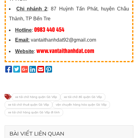
Chi nhánh 2
: 87 Huỳnh Tấn Phát, huyện Châu
Thành, TP Bến Tre
0983 440 454
Hotline
:
Email:
vantaithanhdat92@gmail.com
www.vantaithanhdat.com
Website
:
xe tải chở hàng quận Gò Vấp
xe tải chở đồ quận Gò Vấp
xe tải chở thuê quận Gò Vấp
vận chuyển hàng hóa quận Gò Vấp
xe tải chở hàng quận Gò Vấp đi tỉnh
BÀI VIẾT LIÊN QUAN