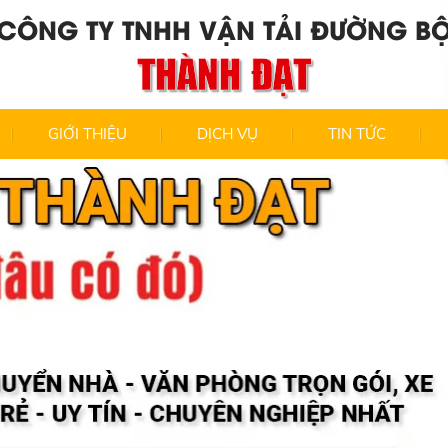
CÔNG TY TNHH VẬN TẢI ĐƯỜNG B
THÀNH ĐẠT
GIỚI THIỆU
DỊCH VỤ
TIN TỨC