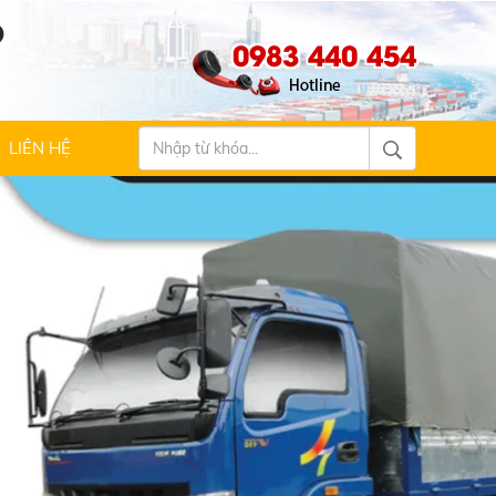
Ộ
0983 440 454
LIÊN HỆ