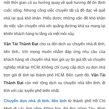
một thời gian có xu hướng quay về quê hương để ổn định
cuộc sống. Nhưng công việc chuyển tất cả đồ đạc về quê
nhà lại quá khó khăn.
Hiểu được những vấn đề khó khăn
do việc vận chuyển nhà với quãng đường khá xa mang lại
khiến khách hàng lo lắng và mệt mỏi này.
Vận Tải Thành Đạt
cho ra đời dịch vụ chuyển nhà đi tỉnh,
liên tỉnh,. Với mong muốn nhằm đáp ứng nhu cầu của
khách hàng về chuyển nhà trọn gói uy tín giá tốt và chuyên
nghiệp nhất tại HCM.
Không chỉ cung cấp dịch vụ dọn nhà
trọn gói đi tỉnh tại thành phố HCM. Bên cạnh đó,
Vận Tải
Thành Đạt
còn mở rộng dịch vụ chuyển nhà liên tỉnh, đi
tỉnh với các tuyến phổ biến nhất.
Chuyển dọn nhà đi tỉnh, liên tỉnh
từ thành phố Hồ Chí
Minh đi các tỉnh gồm:
Đồng Nai, Bà Rịa Vũng Tàu, Bình