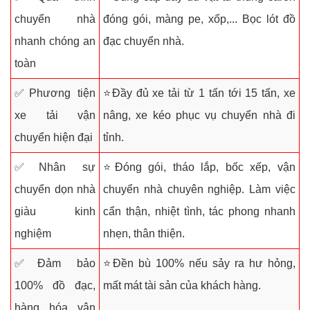
chuyển nhà
đóng gói, màng pe, xốp,... Bọc lót đồ
nhanh chóng an
đạc chuyển nhà.
toàn
✅Phương tiện
⭐Đầy đủ xe tải từ 1 tấn tới 15 tấn, xe
xe tải vận
nâng, xe kéo phục vụ chuyển nhà đi
chuyển hiện đại
tỉnh.
✅Nhân sự
⭐Đóng gói, tháo lắp, bốc xếp, vận
chuyển dọn nhà
chuyển nhà chuyên nghiệp. Làm việc
giàu kinh
cẩn thận, nhiệt tình, tác phong nhanh
nghiệm
nhẹn, thân thiện.
✅Đảm bảo
⭐Đền bù 100% nếu sảy ra hư hỏng,
100% đồ đạc,
mất mát tài sản của khách hàng.
hàng hóa vận