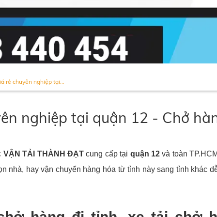
á rẻ chuyên nghiệp tại...
yên nghiệp tại quận 12 - Chở hàn
c
VẬN TẢI THÀNH ĐẠT
cung cấp tại
quận 12
và toàn TP.HCM 
dọn nhà, hay vận chuyển hàng hóa từ tỉnh này sang tỉnh khá
chở hàng đi tỉnh, xe tải chở