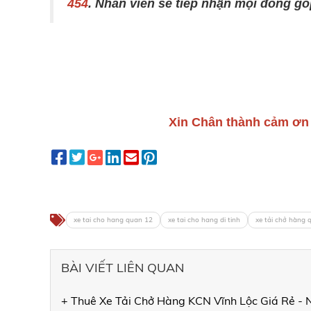
454
. Nhân viên sẽ tiếp nhận mọi đóng g
Xin Chân thành cảm ơn 
xe tai cho hang quan 12
xe tai cho hang di tinh
xe tải chở hàng 
BÀI VIẾT LIÊN QUAN
+ Thuê Xe Tải Chở Hàng KCN Vĩnh Lộc Giá Rẻ - 