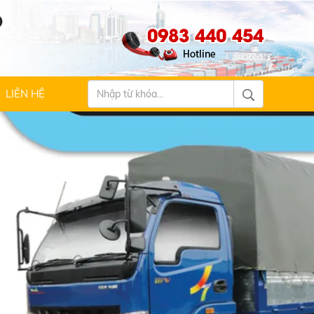
Ộ
0983 440 454
LIÊN HỆ