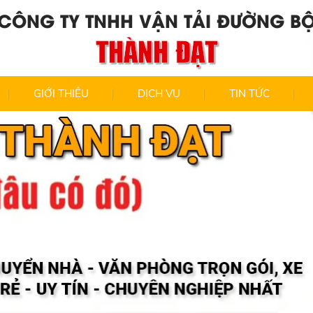
CÔNG TY TNHH VẬN TẢI ĐƯỜNG B
THÀNH ĐẠT
GIỚI THIỆU
DỊCH VỤ
TIN TỨC