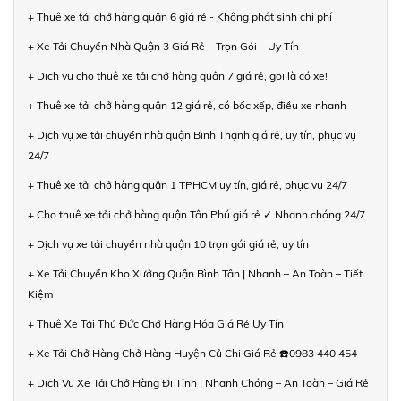
+ Thuê xe tải chở hàng quận 6 giá rẻ - Không phát sinh chi phí
+ Xe Tải Chuyển Nhà Quận 3 Giá Rẻ – Trọn Gói – Uy Tín
+ Dịch vụ cho thuê xe tải chở hàng quận 7 giá rẻ, gọi là có xe!
+ Thuê xe tải chở hàng quận 12 giá rẻ, có bốc xếp, điều xe nhanh
+ Dịch vụ xe tải chuyển nhà quận Bình Thạnh giá rẻ, uy tín, phục vụ
24/7
+ Thuê xe tải chở hàng quận 1 TPHCM uy tín, giá rẻ, phục vụ 24/7
+ Cho thuê xe tải chở hàng quận Tân Phú giá rẻ ✓ Nhanh chóng 24/7
+ Dịch vụ xe tải chuyển nhà quận 10 trọn gói giá rẻ, uy tín
+ Xe Tải Chuyển Kho Xưởng Quận Bình Tân | Nhanh – An Toàn – Tiết
Kiệm
+ Thuê Xe Tải Thủ Đức Chở Hàng Hóa Giá Rẻ Uy Tín
+ Xe Tải Chở Hàng Chở Hàng Huyện Củ Chi Giá Rẻ ☎️0983 440 454
+ Dịch Vụ Xe Tải Chở Hàng Đi Tỉnh | Nhanh Chóng – An Toàn – Giá Rẻ