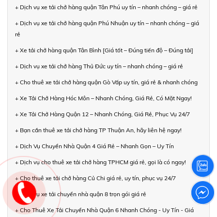
+ Dịch vụ xe tải chở hàng quận Tân Phú uy tín – nhanh chóng – giá rẻ
+ Dịch vụ xe tải chở hàng quận Phú Nhuận uy tín – nhanh chóng – giá
rẻ
+ Xe tải chở hàng quận Tân Bình [Giá tốt – Đúng tiến độ – Đúng tải]
+ Dịch vụ xe tải chở hàng Thủ Đức uy tín – nhanh chóng – giá rẻ
+ Cho thuê xe tải chở hàng quận Gò Vấp uy tín, giá rẻ & nhanh chóng
+ Xe Tải Chở Hàng Hóc Môn – Nhanh Chóng, Giá Rẻ, Có Mặt Ngay!
+ Xe Tải Chở Hàng Quận 12 – Nhanh Chóng, Giá Rẻ, Phục Vụ 24/7
+ Bạn cần thuê xe tải chở hàng TP Thuận An, hãy liên hệ ngay!
+ Dịch Vụ Chuyển Nhà Quận 4 Giá Rẻ – Nhanh Gọn – Uy Tín
+ Dịch vụ cho thuê xe tải chở hàng TPHCM giá rẻ, gọi là có ngay!
+ Cho thuê xe tải chở hàng Củ Chi giá rẻ, uy tín, phục vụ 24/7
+ Dịch vụ xe tải chuyển nhà quận 8 trọn gói giá rẻ
+ Cho Thuê Xe Tải Chuyển Nhà Quận 6 Nhanh Chóng - Uy Tín - Giá