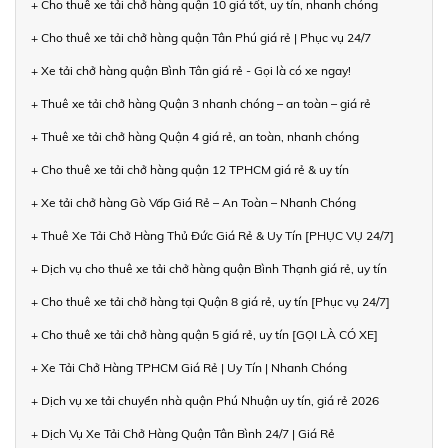
+ Cho thuê xe tải chở hàng quận 10 giá tốt, uy tín, nhanh chóng
+ Cho thuê xe tải chở hàng quận Tân Phú giá rẻ | Phục vụ 24/7
+ Xe tải chở hàng quận Bình Tân giá rẻ - Gọi là có xe ngay!
+ Thuê xe tải chở hàng Quận 3 nhanh chóng – an toàn – giá rẻ
+ Thuê xe tải chở hàng Quận 4 giá rẻ, an toàn, nhanh chóng
+ Cho thuê xe tải chở hàng quận 12 TPHCM giá rẻ & uy tín
+ Xe tải chở hàng Gò Vấp Giá Rẻ – An Toàn – Nhanh Chóng
+ Thuê Xe Tải Chở Hàng Thủ Đức Giá Rẻ & Uy Tín [PHỤC VỤ 24/7]
+ Dịch vụ cho thuê xe tải chở hàng quận Bình Thạnh giá rẻ, uy tín
+ Cho thuê xe tải chở hàng tại Quận 8 giá rẻ, uy tín [Phục vụ 24/7]
+ Cho thuê xe tải chở hàng quận 5 giá rẻ, uy tín [GỌI LÀ CÓ XE]
+ Xe Tải Chở Hàng TPHCM Giá Rẻ | Uy Tín | Nhanh Chóng
+ Dịch vụ xe tải chuyển nhà quận Phú Nhuận uy tín, giá rẻ 2026
+ Dịch Vụ Xe Tải Chở Hàng Quận Tân Bình 24/7 | Giá Rẻ