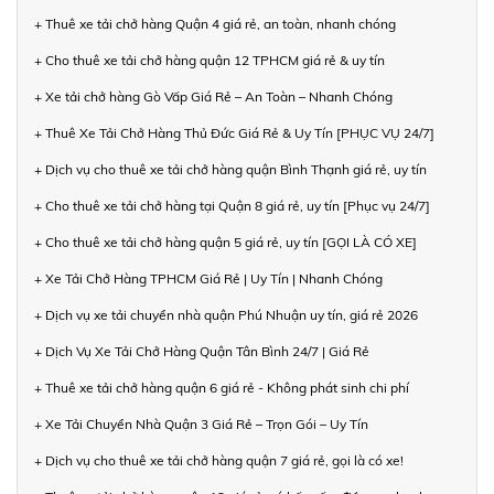
+ Thuê xe tải chở hàng Quận 4 giá rẻ, an toàn, nhanh chóng
+ Cho thuê xe tải chở hàng quận 12 TPHCM giá rẻ & uy tín
+ Xe tải chở hàng Gò Vấp Giá Rẻ – An Toàn – Nhanh Chóng
+ Thuê Xe Tải Chở Hàng Thủ Đức Giá Rẻ & Uy Tín [PHỤC VỤ 24/7]
+ Dịch vụ cho thuê xe tải chở hàng quận Bình Thạnh giá rẻ, uy tín
+ Cho thuê xe tải chở hàng tại Quận 8 giá rẻ, uy tín [Phục vụ 24/7]
+ Cho thuê xe tải chở hàng quận 5 giá rẻ, uy tín [GỌI LÀ CÓ XE]
+ Xe Tải Chở Hàng TPHCM Giá Rẻ | Uy Tín | Nhanh Chóng
+ Dịch vụ xe tải chuyển nhà quận Phú Nhuận uy tín, giá rẻ 2026
+ Dịch Vụ Xe Tải Chở Hàng Quận Tân Bình 24/7 | Giá Rẻ
+ Thuê xe tải chở hàng quận 6 giá rẻ - Không phát sinh chi phí
+ Xe Tải Chuyển Nhà Quận 3 Giá Rẻ – Trọn Gói – Uy Tín
+ Dịch vụ cho thuê xe tải chở hàng quận 7 giá rẻ, gọi là có xe!