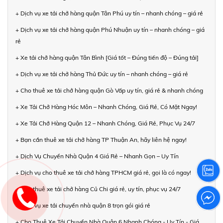
+ Dịch vụ xe tải chở hàng quận Tân Phú uy tín – nhanh chóng – giá rẻ
+ Dịch vụ xe tải chở hàng quận Phú Nhuận uy tín – nhanh chóng – giá
rẻ
+ Xe tải chở hàng quận Tân Bình [Giá tốt – Đúng tiến độ – Đúng tải]
+ Dịch vụ xe tải chở hàng Thủ Đức uy tín – nhanh chóng – giá rẻ
+ Cho thuê xe tải chở hàng quận Gò Vấp uy tín, giá rẻ & nhanh chóng
+ Xe Tải Chở Hàng Hóc Môn – Nhanh Chóng, Giá Rẻ, Có Mặt Ngay!
+ Xe Tải Chở Hàng Quận 12 – Nhanh Chóng, Giá Rẻ, Phục Vụ 24/7
+ Bạn cần thuê xe tải chở hàng TP Thuận An, hãy liên hệ ngay!
+ Dịch Vụ Chuyển Nhà Quận 4 Giá Rẻ – Nhanh Gọn – Uy Tín
+ Dịch vụ cho thuê xe tải chở hàng TPHCM giá rẻ, gọi là có ngay!
+ Cho thuê xe tải chở hàng Củ Chi giá rẻ, uy tín, phục vụ 24/7
+ Dịch vụ xe tải chuyển nhà quận 8 trọn gói giá rẻ
+ Cho Thuê Xe Tải Chuyển Nhà Quận 6 Nhanh Chóng - Uy Tín - Giá