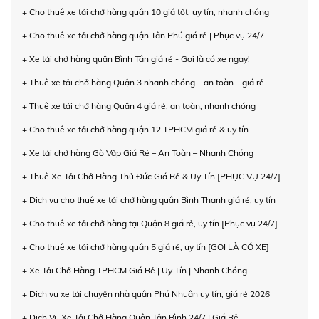
+ Cho thuê xe tải chở hàng quận 10 giá tốt, uy tín, nhanh chóng
+ Cho thuê xe tải chở hàng quận Tân Phú giá rẻ | Phục vụ 24/7
+ Xe tải chở hàng quận Bình Tân giá rẻ - Gọi là có xe ngay!
+ Thuê xe tải chở hàng Quận 3 nhanh chóng – an toàn – giá rẻ
+ Thuê xe tải chở hàng Quận 4 giá rẻ, an toàn, nhanh chóng
+ Cho thuê xe tải chở hàng quận 12 TPHCM giá rẻ & uy tín
+ Xe tải chở hàng Gò Vấp Giá Rẻ – An Toàn – Nhanh Chóng
+ Thuê Xe Tải Chở Hàng Thủ Đức Giá Rẻ & Uy Tín [PHỤC VỤ 24/7]
+ Dịch vụ cho thuê xe tải chở hàng quận Bình Thạnh giá rẻ, uy tín
+ Cho thuê xe tải chở hàng tại Quận 8 giá rẻ, uy tín [Phục vụ 24/7]
+ Cho thuê xe tải chở hàng quận 5 giá rẻ, uy tín [GỌI LÀ CÓ XE]
+ Xe Tải Chở Hàng TPHCM Giá Rẻ | Uy Tín | Nhanh Chóng
+ Dịch vụ xe tải chuyển nhà quận Phú Nhuận uy tín, giá rẻ 2026
+ Dịch Vụ Xe Tải Chở Hàng Quận Tân Bình 24/7 | Giá Rẻ