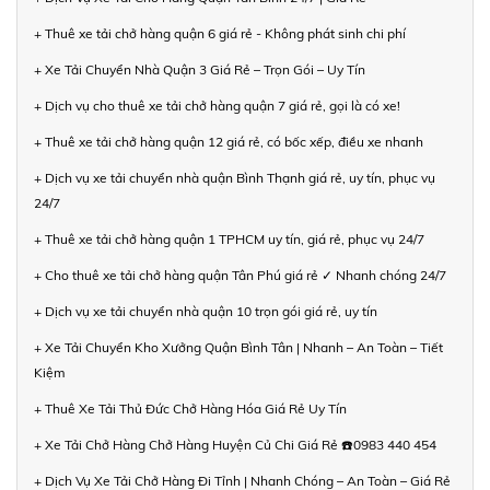
+ Thuê xe tải chở hàng quận 6 giá rẻ - Không phát sinh chi phí
+ Xe Tải Chuyển Nhà Quận 3 Giá Rẻ – Trọn Gói – Uy Tín
+ Dịch vụ cho thuê xe tải chở hàng quận 7 giá rẻ, gọi là có xe!
+ Thuê xe tải chở hàng quận 12 giá rẻ, có bốc xếp, điều xe nhanh
+ Dịch vụ xe tải chuyển nhà quận Bình Thạnh giá rẻ, uy tín, phục vụ
24/7
+ Thuê xe tải chở hàng quận 1 TPHCM uy tín, giá rẻ, phục vụ 24/7
+ Cho thuê xe tải chở hàng quận Tân Phú giá rẻ ✓ Nhanh chóng 24/7
+ Dịch vụ xe tải chuyển nhà quận 10 trọn gói giá rẻ, uy tín
+ Xe Tải Chuyển Kho Xưởng Quận Bình Tân | Nhanh – An Toàn – Tiết
Kiệm
+ Thuê Xe Tải Thủ Đức Chở Hàng Hóa Giá Rẻ Uy Tín
+ Xe Tải Chở Hàng Chở Hàng Huyện Củ Chi Giá Rẻ ☎️0983 440 454
+ Dịch Vụ Xe Tải Chở Hàng Đi Tỉnh | Nhanh Chóng – An Toàn – Giá Rẻ