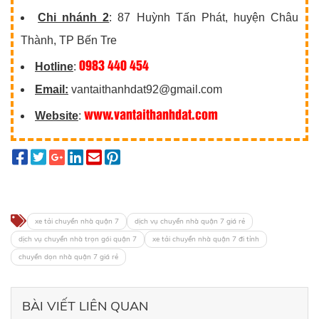
Chi nhánh 2
: 87 Huỳnh Tấn Phát, huyện Châu
Thành, TP Bến Tre
0983 440 454
Hotline
:
Email:
vantaithanhdat92@gmail.com
www.vantaithanhdat.com
Website
:
xe tải chuyển nhà quận 7
dịch vụ chuyển nhà quận 7 giá rẻ
dịch vụ chuyển nhà trọn gói quận 7
xe tải chuyển nhà quận 7 đi tỉnh
chuyển dọn nhà quận 7 giá rẻ
BÀI VIẾT LIÊN QUAN