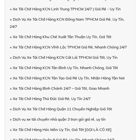
+ Xe Tải Chở Hàng KCN Linh Trung TPHCM 24/7 | Giá Rẻ - Uy Tín
+ Dịch Vụ Xe Tải Chở Hàng KCN Đông Nam TPHCM Giá Rẻ, Uy Tín,
24/7
+ Xe Tải Chở Hàng Khu Chế Xuất Tân Thuận Uy Tín, Giá Tốt
+ Xe Tải Chở Hàng KCN Vĩnh Lộc TPHCM Giá Rẻ, Nhanh Chóng 24/7
+ Dịch Vụ Xe Tải Chở Hàng KCN Cát Lái TPHCM Giá Tốt, Uy Tín
+ Xe Tải Chở Hàng KCN Tân Bình Uy Tín, Nhanh Chóng, Giá Tốt
+ Xe Tải Chở Hàng KCN Tân Tạo Giá Rẻ Uy Tín, Nhận Hàng Tận Nơi
+ Xe Tải Chở Hàng Bình Chánh 24/7 – Giá Tốt, Giao Nhanh
+ Xe Tải Chở Hàng Thủ Đức Giá Rẻ, Uy Tín 24/7
+ Dịch Vụ Xe Tải Chở Hàng Quận 11 Chuyên Nghiệp Giá Tốt
+ Dịch vụ xe tải chuyển nhà quận 3 trọn gói giá rẻ, uy tín
+ Xe Tải Chở Hàng Hóc Môn Uy Tín, Giá Tốt [GỌI LÀ CÓ XE]
+ Xe Tải Chở Hàng Quận 8 Giá Rẻ, Uy Tín, Nhanh Chóng 24/7