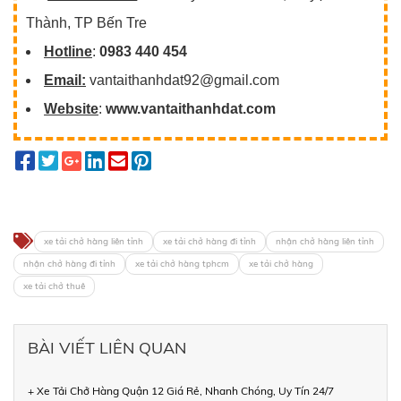
Thành, TP Bến Tre
Hotline
:
0983 440 454
Email:
vantaithanhdat92@gmail.com
Website
:
www.vantaithanhdat.com
xe tải chở hàng liên tỉnh
xe tải chở hàng đi tỉnh
nhận chở hàng liên tỉnh
nhận chở hàng đi tỉnh
xe tải chở hàng tphcm
xe tải chở hàng
xe tải chở thuê
BÀI VIẾT LIÊN QUAN
+ Xe Tải Chở Hàng Quận 12 Giá Rẻ, Nhanh Chóng, Uy Tín 24/7