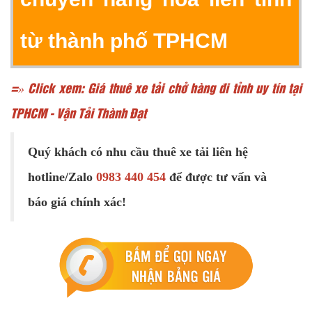
từ thành phố TPHCM
=» Click xem: Giá thuê xe tải chở hàng đi tỉnh uy tín tại
TPHCM - Vận Tải Thành Đạt
Quý khách có nhu cầu thuê xe tải liên hệ
hotline/Zalo
0983 440 454
để được tư vấn và
báo giá chính xác!