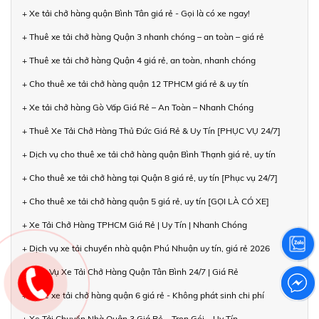
+ Xe tải chở hàng quận Bình Tân giá rẻ - Gọi là có xe ngay!
+ Thuê xe tải chở hàng Quận 3 nhanh chóng – an toàn – giá rẻ
+ Thuê xe tải chở hàng Quận 4 giá rẻ, an toàn, nhanh chóng
+ Cho thuê xe tải chở hàng quận 12 TPHCM giá rẻ & uy tín
+ Xe tải chở hàng Gò Vấp Giá Rẻ – An Toàn – Nhanh Chóng
+ Thuê Xe Tải Chở Hàng Thủ Đức Giá Rẻ & Uy Tín [PHỤC VỤ 24/7]
+ Dịch vụ cho thuê xe tải chở hàng quận Bình Thạnh giá rẻ, uy tín
+ Cho thuê xe tải chở hàng tại Quận 8 giá rẻ, uy tín [Phục vụ 24/7]
+ Cho thuê xe tải chở hàng quận 5 giá rẻ, uy tín [GỌI LÀ CÓ XE]
+ Xe Tải Chở Hàng TPHCM Giá Rẻ | Uy Tín | Nhanh Chóng
+ Dịch vụ xe tải chuyển nhà quận Phú Nhuận uy tín, giá rẻ 2026
+ Dịch Vụ Xe Tải Chở Hàng Quận Tân Bình 24/7 | Giá Rẻ
+ Thuê xe tải chở hàng quận 6 giá rẻ - Không phát sinh chi phí
+ Xe Tải Chuyển Nhà Quận 3 Giá Rẻ – Trọn Gói – Uy Tín