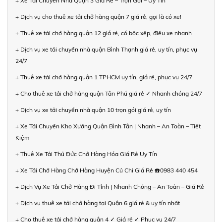
+ Xe Tải Chuyển Nhà Quận 3 Giá Rẻ – Trọn Gói – Uy Tín
+ Dịch vụ cho thuê xe tải chở hàng quận 7 giá rẻ, gọi là có xe!
+ Thuê xe tải chở hàng quận 12 giá rẻ, có bốc xếp, điều xe nhanh
+ Dịch vụ xe tải chuyển nhà quận Bình Thạnh giá rẻ, uy tín, phục vụ
24/7
+ Thuê xe tải chở hàng quận 1 TPHCM uy tín, giá rẻ, phục vụ 24/7
+ Cho thuê xe tải chở hàng quận Tân Phú giá rẻ ✓ Nhanh chóng 24/7
+ Dịch vụ xe tải chuyển nhà quận 10 trọn gói giá rẻ, uy tín
+ Xe Tải Chuyển Kho Xưởng Quận Bình Tân | Nhanh – An Toàn – Tiết
Kiệm
+ Thuê Xe Tải Thủ Đức Chở Hàng Hóa Giá Rẻ Uy Tín
+ Xe Tải Chở Hàng Chở Hàng Huyện Củ Chi Giá Rẻ ☎️0983 440 454
+ Dịch Vụ Xe Tải Chở Hàng Đi Tỉnh | Nhanh Chóng – An Toàn – Giá Rẻ
+ Dịch vụ thuê xe tải chở hàng tại Quận 6 giá rẻ & uy tín nhất
+ Cho thuê xe tải chở hàng quận 4 ✓ Giá rẻ ✓ Phục vụ 24/7