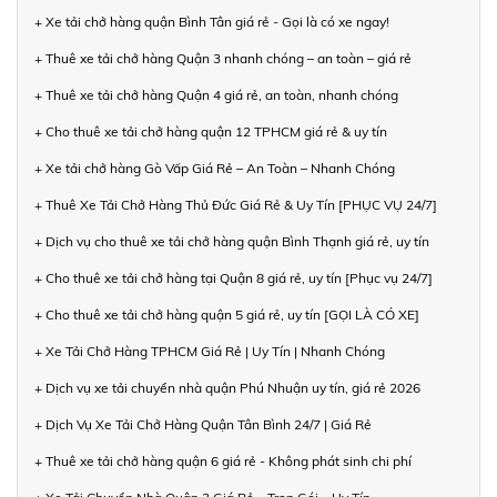
+ Xe tải chở hàng quận Bình Tân giá rẻ - Gọi là có xe ngay!
+ Thuê xe tải chở hàng Quận 3 nhanh chóng – an toàn – giá rẻ
+ Thuê xe tải chở hàng Quận 4 giá rẻ, an toàn, nhanh chóng
+ Cho thuê xe tải chở hàng quận 12 TPHCM giá rẻ & uy tín
+ Xe tải chở hàng Gò Vấp Giá Rẻ – An Toàn – Nhanh Chóng
+ Thuê Xe Tải Chở Hàng Thủ Đức Giá Rẻ & Uy Tín [PHỤC VỤ 24/7]
+ Dịch vụ cho thuê xe tải chở hàng quận Bình Thạnh giá rẻ, uy tín
+ Cho thuê xe tải chở hàng tại Quận 8 giá rẻ, uy tín [Phục vụ 24/7]
+ Cho thuê xe tải chở hàng quận 5 giá rẻ, uy tín [GỌI LÀ CÓ XE]
+ Xe Tải Chở Hàng TPHCM Giá Rẻ | Uy Tín | Nhanh Chóng
+ Dịch vụ xe tải chuyển nhà quận Phú Nhuận uy tín, giá rẻ 2026
+ Dịch Vụ Xe Tải Chở Hàng Quận Tân Bình 24/7 | Giá Rẻ
+ Thuê xe tải chở hàng quận 6 giá rẻ - Không phát sinh chi phí