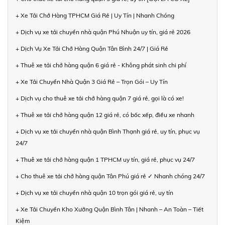
+ Xe Tải Chở Hàng TPHCM Giá Rẻ | Uy Tín | Nhanh Chóng
+ Dịch vụ xe tải chuyển nhà quận Phú Nhuận uy tín, giá rẻ 2026
+ Dịch Vụ Xe Tải Chở Hàng Quận Tân Bình 24/7 | Giá Rẻ
+ Thuê xe tải chở hàng quận 6 giá rẻ - Không phát sinh chi phí
+ Xe Tải Chuyển Nhà Quận 3 Giá Rẻ – Trọn Gói – Uy Tín
+ Dịch vụ cho thuê xe tải chở hàng quận 7 giá rẻ, gọi là có xe!
+ Thuê xe tải chở hàng quận 12 giá rẻ, có bốc xếp, điều xe nhanh
+ Dịch vụ xe tải chuyển nhà quận Bình Thạnh giá rẻ, uy tín, phục vụ
24/7
+ Thuê xe tải chở hàng quận 1 TPHCM uy tín, giá rẻ, phục vụ 24/7
+ Cho thuê xe tải chở hàng quận Tân Phú giá rẻ ✓ Nhanh chóng 24/7
+ Dịch vụ xe tải chuyển nhà quận 10 trọn gói giá rẻ, uy tín
+ Xe Tải Chuyển Kho Xưởng Quận Bình Tân | Nhanh – An Toàn – Tiết
Kiệm