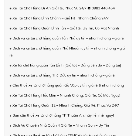
+ Xe Tải Chở Hàng Dĩ An Giá Rẻ, Phục Vụ 24/7 ☎️ 0983 440 454
+ Xe Tải Chở Hàng Bình Chánh – Giá Rẻ, Nhanh Chóng 24/7
+ Xe Tải Chở Hàng Quận Bình Tân – Giá Rẻ, Uy Tín, Có Mặt Nhanh
+ Dịch vụ xe tải chở hàng quận Tân Phú uy tín – nhanh chóng – giá rẻ
+ Dịch vụ xe tải chở hàng quận Phú Nhuận uy tín – nhanh chóng – giá
rẻ
+ Xe tải chở hàng quận Tân Bình [Giá tốt – Đúng tiến độ – Đúng tải]
+ Dịch vụ xe tải chở hàng Thủ Đức uy tín – nhanh chóng – giá rẻ
+ Cho thuê xe tải chở hàng quận Gò Vấp uy tín, giá rẻ & nhanh chóng
+ Xe Tải Chở Hàng Hóc Môn – Nhanh Chóng, Giá Rẻ, Có Mặt Ngay!
+ Xe Tải Chở Hàng Quận 12 – Nhanh Chóng, Giá Rẻ, Phục Vụ 24/7
+ Bạn cần thuê xe tải chở hàng TP Thuận An, hãy liên hệ ngay!
+ Dịch Vụ Chuyển Nhà Quận 4 Giá Rẻ – Nhanh Gọn – Uy Tín
+ Dịch vụ cho thuê xe tải chở hàng TPHCM giá rẻ, gọi là có ngay!