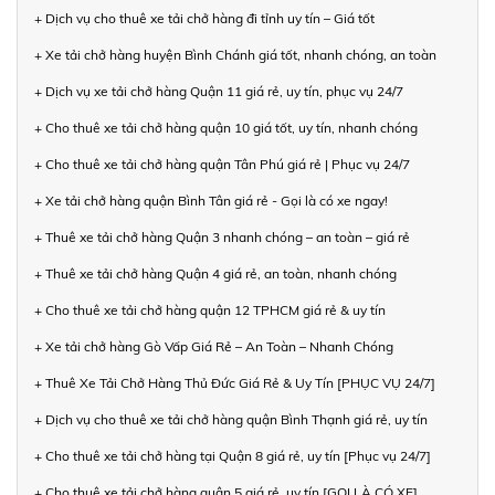
+ Dịch vụ cho thuê xe tải chở hàng đi tỉnh uy tín – Giá tốt
+ Xe tải chở hàng huyện Bình Chánh giá tốt, nhanh chóng, an toàn
+ Dịch vụ xe tải chở hàng Quận 11 giá rẻ, uy tín, phục vụ 24/7
+ Cho thuê xe tải chở hàng quận 10 giá tốt, uy tín, nhanh chóng
+ Cho thuê xe tải chở hàng quận Tân Phú giá rẻ | Phục vụ 24/7
+ Xe tải chở hàng quận Bình Tân giá rẻ - Gọi là có xe ngay!
+ Thuê xe tải chở hàng Quận 3 nhanh chóng – an toàn – giá rẻ
+ Thuê xe tải chở hàng Quận 4 giá rẻ, an toàn, nhanh chóng
+ Cho thuê xe tải chở hàng quận 12 TPHCM giá rẻ & uy tín
+ Xe tải chở hàng Gò Vấp Giá Rẻ – An Toàn – Nhanh Chóng
+ Thuê Xe Tải Chở Hàng Thủ Đức Giá Rẻ & Uy Tín [PHỤC VỤ 24/7]
+ Dịch vụ cho thuê xe tải chở hàng quận Bình Thạnh giá rẻ, uy tín
+ Cho thuê xe tải chở hàng tại Quận 8 giá rẻ, uy tín [Phục vụ 24/7]
+ Cho thuê xe tải chở hàng quận 5 giá rẻ, uy tín [GỌI LÀ CÓ XE]