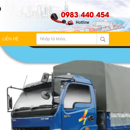
Ộ
0983 440 454
LIÊN HỆ