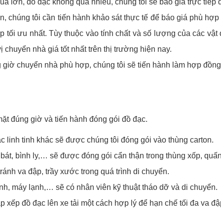
 lớn, đồ đạc không quá nhiều, chúng tôi sẽ báo giá trực tiếp q
 chúng tôi cần tiến hành khảo sát thực tế để báo giá phù hợp 
 tối ưu nhất. Tùy thuộc vào tính chất và số lượng của các vật
ị chuyển nhà giá tốt nhất trên thị trường hiện nay.
giờ chuyển nhà phù hợp, chúng tôi sẽ tiến hành làm hợp đồng
mặt đúng giờ và tiến hành đóng gói đồ đạc.
c linh tinh khác sẽ được chúng tôi đóng gói vào thùng carton.
bát, bình ly,… sẽ được đóng gói cẩn thận trong thùng xốp, quấ
tránh va đập, trầy xước trong quá trình di chuyển.
lạnh, máy lạnh,… sẽ có nhân viên kỹ thuật tháo dỡ và di chuyển.
p xếp đồ đạc lên xe tải một cách hợp lý để hạn chế tối đa va đậ