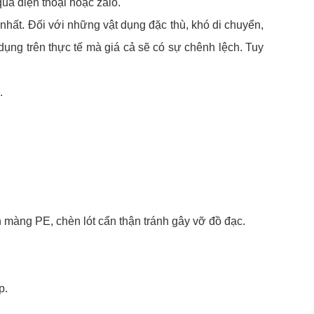
ua điện thoại hoặc zalo.
nhất. Đối với những vật dụng đặc thù, khó di chuyển,
 dụng trên thực tế mà giá cả sẽ có sự chênh lệch. Tuy
.
n màng PE, chèn lót cẩn thận tránh gây vỡ đồ đạc.
p.