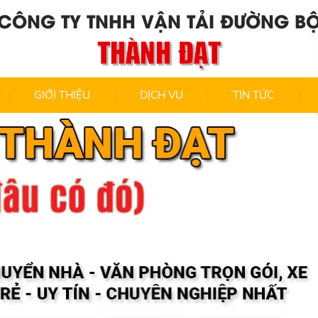
CÔNG TY TNHH VẬN TẢI ĐƯỜNG B
THÀNH ĐẠT
GIỚI THIỆU
DỊCH VỤ
TIN TỨC