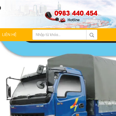
Ộ
0983 440 454
LIÊN HỆ