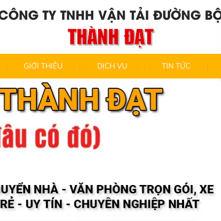
CÔNG TY TNHH VẬN TẢI ĐƯỜNG B
THÀNH ĐẠT
GIỚI THIỆU
DỊCH VỤ
TIN TỨC