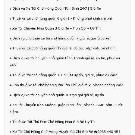
+ Dịch Vụ Xe Tải Chở Hàng Quận Tân Bình 24/7 | Giá Rẻ
+ Thuê xe tải chở hàng quận 6 giá rẻ - Không phát sinh chi phí
+ Xe Tải Chuyển Nhà Quận 3 Giá Rẻ – Trọn Gói – Uy Tín
+ Dịch vụ cho thuê xe tải chở hàng quận 7 giá rẻ, gọi là có xe!
+ Thuê xe tải chở hàng quận 12 giá rẻ, có bốc xếp, điều xe nhanh
+ Dịch vụ xe tải chuyển nhà quận Bình Thạnh giá rẻ, uy tín, phục vụ
24/7
+ Thuê xe tải chở hàng quận 1 TPHCM uy tín, giá rẻ, phục vụ 24/7
+ Cho thuê xe tải chở hàng quận Tân Phú giá rẻ ✓ Nhanh chóng 24/7
+ Dịch vụ xe tải chuyển nhà quận 10 trọn gói giá rẻ, uy tín
+ Xe Tải Chuyển Kho Xưởng Quận Bình Tân | Nhanh – An Toàn – Tiết
Kiệm
+ Thuê Xe Tải Thủ Đức Chở Hàng Hóa Giá Rẻ Uy Tín
+ Xe Tải Chở Hàng Chở Hàng Huyện Củ Chi Giá Rẻ ☎️0983 440 454