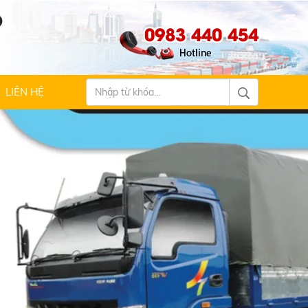
Ộ
0983 440 454
LIÊN HỆ