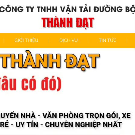
CÔNG TY TNHH VẬN TẢI ĐƯỜNG B
THÀNH ĐẠT
GIỚI THIỆU
DỊCH VỤ
TIN TỨC