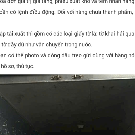
óa đơn giá trị gia tăng, phiếu xuất kho và tem nhãn hàn
cần có lệnh điều động. Đối với hàng chưa thành phẩm, đ
 tái xuất thì gồm có các loại giấy tờ là: tờ khai hải qua
 tờ đầy đủ như vận chuyển trong nước.
 bạn có thể photo và đóng dấu treo gửi cùng với hàng hóa
hồ sơ, thủ tục.