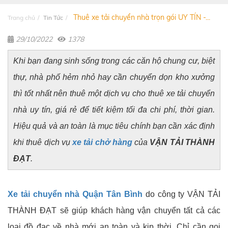
Thuê xe tải chuyển nhà trọn gói UY TÍN -...
Trang chủ
Tin Tức
29/10/2022
1378
Khi bạn đang sinh sống trong các căn hộ chung cư, biệt
thự, nhà phố hẻm nhỏ hay cần chuyển dọn kho xưởng
thì tốt nhất nên thuê một dịch vụ cho thuê xe tải chuyển
nhà uy tín, giá rẻ để tiết kiệm tối đa chi phí, thời gian.
Hiệu quả và an toàn là mục tiêu chính bạn cần xác định
khi thuê dịch vụ
xe tải chở hàng
của
VẬN TẢI THÀNH
ĐẠT
.
Xe tải chuyển nhà Quận Tân Bình
do công ty
VẬN TẢI
THÀNH ĐẠT
sẽ giúp khách hàng vận chuyển tất cả các
loại đồ đạc về nhà mới an toàn và kịp thời. Chỉ cần gọi