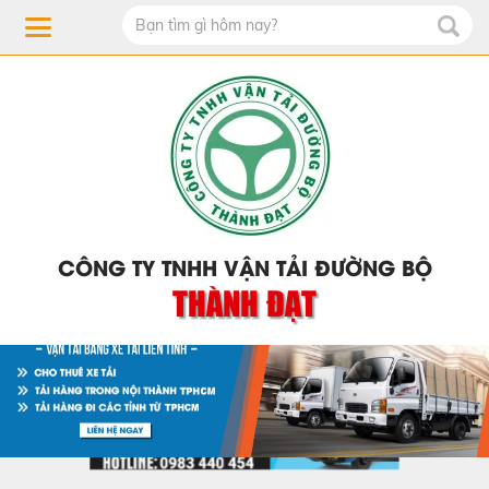
CÔNG TY TNHH VẬN TẢI ĐƯỜNG BỘ
THÀNH ĐẠT