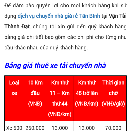
Để đảm bào quyền lợi cho mọi khách hàng khi sử
dụng
dịch vụ chuyển nhà giá rẻ Tân Bình
tại
Vận Tải
Thành Đạt
, chúng tôi xin gửi đến quý khách hàng
bảng giá chi tiết bao gồm các chi phí cho từng nhu
cầu khác nhau của quý khách hàng.
Bảng giá thuê xe tải chuyển nhà
Loại
10 Km
Km thứ
Km thứ
Thời gian
xe
đầu
11 – Km
45 trở lên
chờ
(VNĐ)
thứ 44
(VNĐ/km)
(VNĐ/giờ)
(VNĐ/km)
Xe 500
250.000
13.000
12.000
70.000