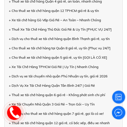
+ Thuê xe tải chở hàng Quận 4 giá rẻ, an toàn, nhanh chóng
+ Cho thuê xe tải chở hàng quận 12 TPHCM giá rẻ & uy tín
+ Xe tải chở hàng Gò Vấp Giá Rẻ – An Toàn – Nhanh Chóng
+ Thuê Xe Tải Chở Hàng Thủ Đức Giá Rẻ & Uy Tín [PHỤC VỤ 24/7]
+ Dịch vụ cho thuê xe tải chở hàng quận Bình Thạnh giá rẻ, uy tín
+ Cho thuê xe tải chở hàng tại Quận 8 giá rẻ, uy tín [Phục vụ 24/7]
+ Cho thuê xe tải chở hàng quận 5 giá rẻ, uy tín [GỌI LÀ CÓ XE]
+ Xe Tải Chở Hàng TPHCM Giá Rẻ | Uy Tín | Nhanh Chóng
+ Dịch vụ xe tải chuyển nhà quận Phú Nhuận uy tín, giá rẻ 2026
+ Dịch Vụ Xe Tải Chở Hàng Quận Tân Bình 24/7 | Giá Rẻ
+ Thuê xe tải chở hàng quận 6 giá rẻ - Không phát sinh chi phí
+ Xe Tải Chuyển Nhà Quận 3 Giá Rẻ – Trọn Gói – Uy Tín
+ Dịch vụ cho thuê xe tải chở hàng quận 7 giá rẻ, gọi là có xe!
+ Thuê xe tải chở hàng quận 12 giá rẻ, có bốc xếp, điều xe nhanh