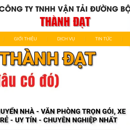
CÔNG TY TNHH VẬN TẢI ĐƯỜNG B
THÀNH ĐẠT
GIỚI THIỆU
DỊCH VỤ
TIN TỨC