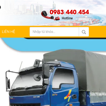
Ộ
0983 440 454
LIÊN HỆ