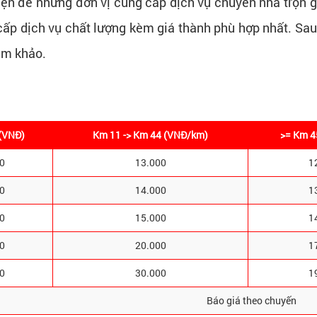
ện để những đơn vị cung cấp dịch vụ chuyển nhà trọn gó
 cấp dịch vụ chất lượng kèm giá thành phù hợp nhất. Sa
am khảo.
(VNĐ)
Km 11 -> Km 44 (VNĐ/km)
>= Km 4
0
13.000
1
0
14.000
1
0
15.000
1
0
20.000
1
0
30.000
1
Báo giá theo chuyến