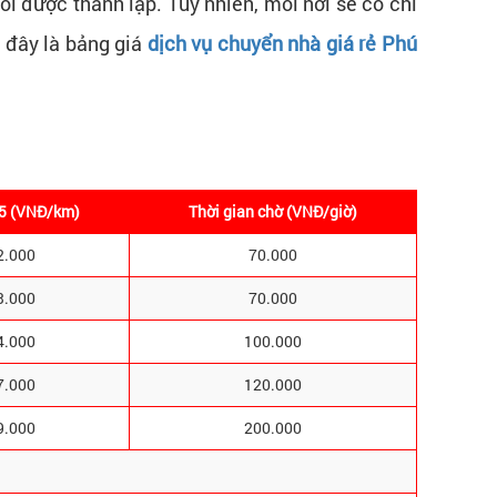
i được thành lập. Tuy nhiên, mỗi nơi sẽ có chi
u đây là bảng giá
dịch vụ chuyển nhà giá rẻ Phú
5 (VNĐ/km)
Thời gian chờ (VNĐ/giờ)
2.000
70.000
3.000
70.000
4.000
100.000
7.000
120.000
9.000
200.000