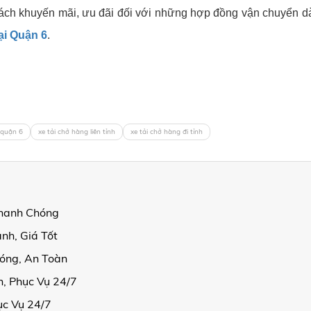
ách khuyến mãi, ưu đãi đối với những hợp đồng vận chuyển 
ại Quận 6
.
 quận 6
xe tải chở hàng liên tỉnh
xe tải chở hàng đi tỉnh
Nhanh Chóng
nh, Giá Tốt
óng, An Toàn
, Phục Vụ 24/7
ục Vụ 24/7