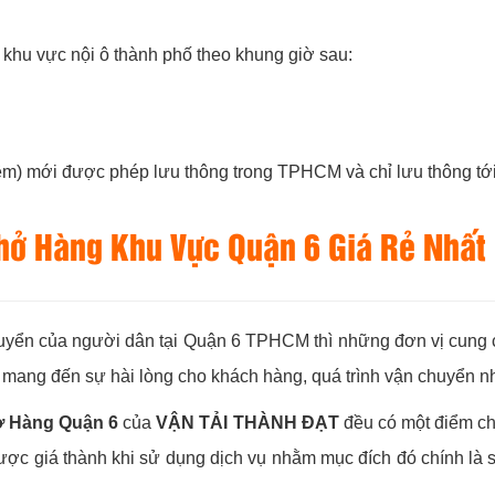
g khu vực nội ô thành phố theo khung giờ sau:
iờ đêm) mới được phép lưu thông trong TPHCM và chỉ lưu thông tớ
hở Hàng Khu Vực Quận 6 Giá Rẻ Nhất
uyển của người dân tại Quận 6 TPHCM thì những đơn vị cung cấ
ể mang đến sự hài lòng cho khách hàng, quá trình vận chuyển nh
ở Hàng Quận 6
của
VẬN TẢI THÀNH ĐẠT
đều có một điểm chu
ược giá thành khi sử dụng dịch vụ nhằm mục đích đó chính là 