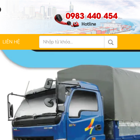
Ộ
0983 440 454
LIÊN HỆ