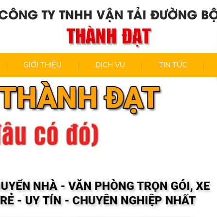
CÔNG TY TNHH VẬN TẢI ĐƯỜNG B
THÀNH ĐẠT
GIỚI THIỆU
DỊCH VỤ
TIN TỨC