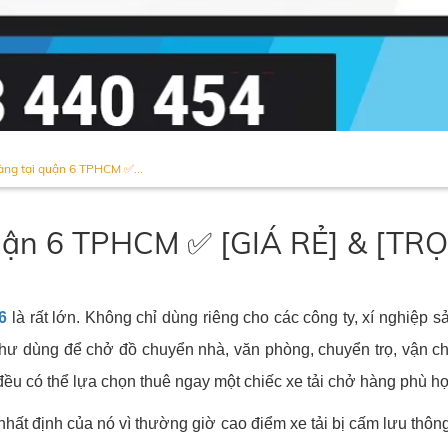
hàng tại quận 6 TPHCM ✅...
quận 6 TPHCM ✅ [GIÁ RẺ] & [TR
6
là rất lớn. Không chỉ dùng riêng cho các công ty, xí nghiệp
hư dùng để chở đồ chuyển nhà, văn phòng, chuyển trọ, vận c
đều có thể lựa chọn thuê ngay một chiếc xe tải chở hàng phù h
an nhất định của nó vì thường giờ cao điểm xe tải bị cấm lưu t