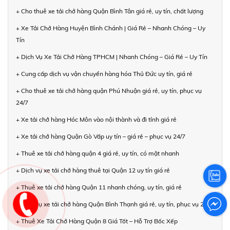
+ Cho thuê xe tải chở hàng Quận Bình Tân giá rẻ, uy tín, chất lượng
+ Xe Tải Chở Hàng Huyện Bình Chánh | Giá Rẻ – Nhanh Chóng – Uy
Tín
+ Dịch Vụ Xe Tải Chở Hàng TPHCM | Nhanh Chóng – Giá Rẻ – Uy Tín
+ Cung cấp dịch vụ vận chuyển hàng hóa Thủ Đức uy tín, giá rẻ
+ Cho thuê xe tải chở hàng quận Phú Nhuận giá rẻ, uy tín, phục vụ
24/7
+ Xe tải chở hàng Hóc Môn vào nội thành và đi tỉnh giá rẻ
+ Xe tải chở hàng Quận Gò Vấp uy tín – giá rẻ – phục vụ 24/7
+ Thuê xe tải chở hàng quận 4 giá rẻ, uy tín, có mặt nhanh
+ Dịch vụ xe tải chở hàng thuê tại Quận 12 uy tín giá rẻ
+ Thuê xe tải chở hàng Quận 11 nhanh chóng, uy tín, giá rẻ
+ Dịch vụ xe tải chở hàng Quận Bình Thạnh giá rẻ, uy tín, phục vụ 24/7
+ Thuê Xe Tải Chở Hàng Quận 8 Giá Tốt – Hỗ Trợ Bốc Xếp