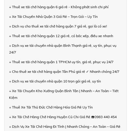
+ Thuê xe tải chở hàng quận 6 giá rẻ - Không phát sinh chi phí
+ Xe Tải Chuyển Nhà Quận 3 Giá Rẻ – Trọn Gói – Uy Tín
+ Dịch vụ cho thuê xe tải chở hàng quận 7 giá rẻ, gọi là có xe!
+ Thuê xe tải chở hàng quận 12 giá rẻ, có bốc xếp, điều xe nhanh
+ Dịch vụ xe tải chuyển nhà quận Bình Thạnh giá rẻ, uy tín, phục vụ
24/7
+ Thuê xe tải chở hàng quận 1 TPHCM uy tín, giá rẻ, phục vụ 24/7
+ Cho thuê xe tải chở hàng quận Tân Phú giá rẻ ✓ Nhanh chóng 24/7
+ Dịch vụ xe tải chuyển nhà quận 10 trọn gói giá rẻ, uy tín
+ Xe Tải Chuyển Kho Xưởng Quận Bình Tân | Nhanh – An Toàn – Tiết
Kiệm
+ Thuê Xe Tải Thủ Đức Chở Hàng Hóa Giá Rẻ Uy Tín
+ Xe Tải Chở Hàng Chở Hàng Huyện Củ Chi Giá Rẻ ☎️0983 440 454
+ Dịch Vụ Xe Tải Chở Hàng Đi Tỉnh | Nhanh Chóng – An Toàn – Giá Rẻ