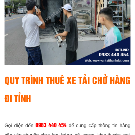
QUY TRÌNH THUÊ XE TẢI CHỞ HÀNG
ĐI TỈNH
0983 440 454
Gọi điện đến
để cung cấp thông tin hàng