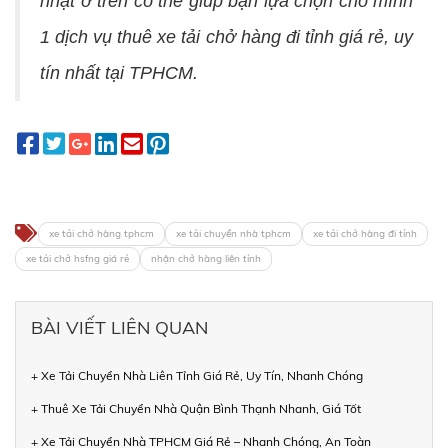
nhật ở trên có thể giúp bạn lựa chọn cho mình
1 dịch vụ thuê xe tải chở hàng đi tỉnh giá rẻ, uy
tín nhất tại TPHCM.
xe tải chở hàng tphcm
xe tải chuyển nhà tphcm
xe tải chở hàng đi tỉnh
xe tải chở hsfng giá rẻ
nhận chở hàng liên tỉnh
BÀI VIẾT LIÊN QUAN
+ Xe Tải Chuyển Nhà Liên Tỉnh Giá Rẻ, Uy Tín, Nhanh Chóng
+ Thuê Xe Tải Chuyển Nhà Quận Bình Thạnh Nhanh, Giá Tốt
+ Xe Tải Chuyển Nhà TPHCM Giá Rẻ – Nhanh Chóng, An Toàn