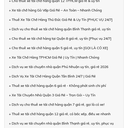
+ Cho thuê xe tải chở hàng quận 12 TPHCM giá rẻ & uy tín
+ Xe tải chở hàng Gò Vấp Giá Rẻ – An Toàn – Nhanh Chóng
+ Thuê Xe Tải Chở Hàng Thủ Đức Giá Rẻ & Uy Tín [PHỤC VỤ 24/7]
+ Dịch vụ cho thuê xe tải chở hàng quận Bình Thạnh giá rẻ, uy tín
+ Cho thuê xe tải chở hàng tại Quận 8 giá rẻ, uy tín [Phục vụ 24/7]
+ Cho thuê xe tải chở hàng quận 5 giá rẻ, uy tín [GỌI LÀ CÓ XE]
+ Xe Tải Chở Hàng TPHCM Giá Rẻ | Uy Tín | Nhanh Chóng
+ Dịch vụ xe tải chuyển nhà quận Phú Nhuận uy tín, giá rẻ 2026
+ Dịch Vụ Xe Tải Chở Hàng Quận Tân Bình 24/7 | Giá Rẻ
+ Thuê xe tải chở hàng quận 6 giá rẻ - Không phát sinh chi phí
+ Xe Tải Chuyển Nhà Quận 3 Giá Rẻ – Trọn Gói – Uy Tín
+ Dịch vụ cho thuê xe tải chở hàng quận 7 giá rẻ, gọi là có xe!
+ Thuê xe tải chở hàng quận 12 giá rẻ, có bốc xếp, điều xe nhanh
+ Dịch vụ xe tải chuyển nhà quận Bình Thạnh giá rẻ, uy tín, phục vụ