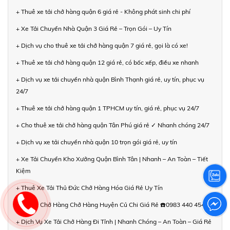
+ Thuê xe tải chở hàng quận 6 giá rẻ - Không phát sinh chi phí
+ Xe Tải Chuyển Nhà Quận 3 Giá Rẻ – Trọn Gói – Uy Tín
+ Dịch vụ cho thuê xe tải chở hàng quận 7 giá rẻ, gọi là có xe!
+ Thuê xe tải chở hàng quận 12 giá rẻ, có bốc xếp, điều xe nhanh
+ Dịch vụ xe tải chuyển nhà quận Bình Thạnh giá rẻ, uy tín, phục vụ
24/7
+ Thuê xe tải chở hàng quận 1 TPHCM uy tín, giá rẻ, phục vụ 24/7
+ Cho thuê xe tải chở hàng quận Tân Phú giá rẻ ✓ Nhanh chóng 24/7
+ Dịch vụ xe tải chuyển nhà quận 10 trọn gói giá rẻ, uy tín
+ Xe Tải Chuyển Kho Xưởng Quận Bình Tân | Nhanh – An Toàn – Tiết
Kiệm
+ Thuê Xe Tải Thủ Đức Chở Hàng Hóa Giá Rẻ Uy Tín
+ Xe Tải Chở Hàng Chở Hàng Huyện Củ Chi Giá Rẻ ☎️0983 440 454
+ Dịch Vụ Xe Tải Chở Hàng Đi Tỉnh | Nhanh Chóng – An Toàn – Giá Rẻ