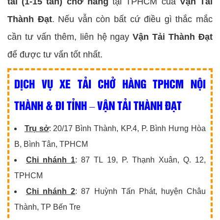
tải (1-15 tấn) chở hàng
tại TPHCM của
Vận Tải
Thành Đạt
. Nếu vẫn còn bất cứ điều gì thắc mắc
cần tư vấn thêm, liên hệ ngay
Vận Tải Thành Đạt
để được tư vấn tốt nhất.
DỊCH VỤ XE TẢI CHỞ HÀNG TPHCM NỘI
THÀNH & ĐI TỈNH – VẬN TẢI THÀNH ĐẠT
Trụ sở
: 20/17 Bình Thành, KP.4, P. Bình Hưng Hòa
B, Bình Tân, TPHCM
Chi nhánh 1
: 87 TL 19, P. Thạnh Xuân, Q. 12,
TPHCM
Chi nhánh 2
: 87 Huỳnh Tấn Phát, huyện Châu
Thành, TP Bến Tre