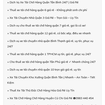
+ Dịch Vụ Xe Tải Chở Hàng Quận Tân Bình 24/7 | Giá Rẻ
+ Thuê xe tải chở hàng quận 6 giá rẻ - Không phát sinh chi phí
+ Xe Tải Chuyển Nhà Quận 3 Giá Rẻ – Trọn Gói – Uy Tín
+ Dịch vụ cho thuê xe tải chở hàng quận 7 giá rẻ, gọi là có xe!
+ Thuê xe tải chở hàng quận 12 giá rẻ, có bốc xếp, điều xe nhanh
+ Dịch vụ xe tải chuyển nhà quận Bình Thạnh giá rẻ, uy tín, phục vụ
24/7
+ Thuê xe tải chở hàng quận 1 TPHCM uy tín, giá rẻ, phục vụ 24/7
+ Cho thuê xe tải chở hàng quận Tân Phú giá rẻ ✓ Nhanh chóng 24/7
+ Dịch vụ xe tải chuyển nhà quận 10 trọn gói giá rẻ, uy tín
+ Xe Tải Chuyển Kho Xưởng Quận Bình Tân | Nhanh – An Toàn – Tiết
Kiệm
+ Thuê Xe Tải Thủ Đức Chở Hàng Hóa Giá Rẻ Uy Tín
+ Xe Tải Chở Hàng Chở Hàng Huyện Củ Chi Giá Rẻ ☎️0983 440 454