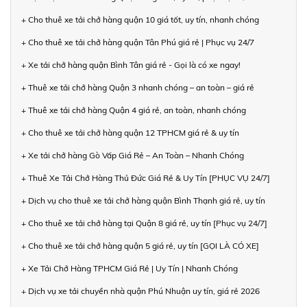
+ Cho thuê xe tải chở hàng quận 10 giá tốt, uy tín, nhanh chóng
+ Cho thuê xe tải chở hàng quận Tân Phú giá rẻ | Phục vụ 24/7
+ Xe tải chở hàng quận Bình Tân giá rẻ - Gọi là có xe ngay!
+ Thuê xe tải chở hàng Quận 3 nhanh chóng – an toàn – giá rẻ
+ Thuê xe tải chở hàng Quận 4 giá rẻ, an toàn, nhanh chóng
+ Cho thuê xe tải chở hàng quận 12 TPHCM giá rẻ & uy tín
+ Xe tải chở hàng Gò Vấp Giá Rẻ – An Toàn – Nhanh Chóng
+ Thuê Xe Tải Chở Hàng Thủ Đức Giá Rẻ & Uy Tín [PHỤC VỤ 24/7]
+ Dịch vụ cho thuê xe tải chở hàng quận Bình Thạnh giá rẻ, uy tín
+ Cho thuê xe tải chở hàng tại Quận 8 giá rẻ, uy tín [Phục vụ 24/7]
+ Cho thuê xe tải chở hàng quận 5 giá rẻ, uy tín [GỌI LÀ CÓ XE]
+ Xe Tải Chở Hàng TPHCM Giá Rẻ | Uy Tín | Nhanh Chóng
+ Dịch vụ xe tải chuyển nhà quận Phú Nhuận uy tín, giá rẻ 2026