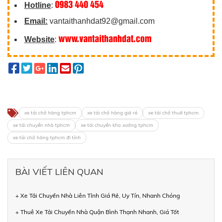
0983 440 454
Hotline
:
Email:
vantaithanhdat92@gmail.com
www.vantaithanhdat.com
Website
:
xe tải chở hàng tphcm
xe tải chở hàng giá rẻ
xe tải chở thuê tphcm
xe tải chuyển nhà tphcm
xe tải chuyển kho xưởng tphcm
xe tải chở hàng tphcm đi tỉnh
BÀI VIẾT LIÊN QUAN
+ Xe Tải Chuyển Nhà Liên Tỉnh Giá Rẻ, Uy Tín, Nhanh Chóng
+ Thuê Xe Tải Chuyển Nhà Quận Bình Thạnh Nhanh, Giá Tốt