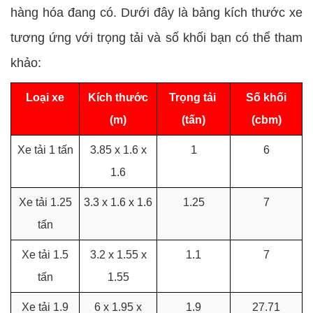
hàng hóa đang có. Dưới đây là bảng kích thước xe
tương ứng với trọng tải và số khối bạn có thể tham
khảo:
Loại xe
Kích thước
Trọng tải
Số khối
(m)
(tấn)
(cbm)
Xe tải 1 tấn
3.85 x 1.6 x
1
6
1.6
Xe tải 1.25
3.3 x 1.6 x 1.6
1.25
7
tấn
Xe tải 1.5
3.2 x 1.55 x
1.1
7
tấn
1.55
Xe tải 1.9
6 x 1.95 x
1.9
27.71