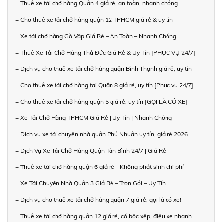
+ Thuê xe tải chở hàng Quận 4 giá rẻ, an toàn, nhanh chóng
+ Cho thuê xe tải chở hàng quận 12 TPHCM giá rẻ & uy tín
+ Xe tải chở hàng Gò Vấp Giá Rẻ – An Toàn – Nhanh Chóng
+ Thuê Xe Tải Chở Hàng Thủ Đức Giá Rẻ & Uy Tín [PHỤC VỤ 24/7]
+ Dịch vụ cho thuê xe tải chở hàng quận Bình Thạnh giá rẻ, uy tín
+ Cho thuê xe tải chở hàng tại Quận 8 giá rẻ, uy tín [Phục vụ 24/7]
+ Cho thuê xe tải chở hàng quận 5 giá rẻ, uy tín [GỌI LÀ CÓ XE]
+ Xe Tải Chở Hàng TPHCM Giá Rẻ | Uy Tín | Nhanh Chóng
+ Dịch vụ xe tải chuyển nhà quận Phú Nhuận uy tín, giá rẻ 2026
+ Dịch Vụ Xe Tải Chở Hàng Quận Tân Bình 24/7 | Giá Rẻ
+ Thuê xe tải chở hàng quận 6 giá rẻ - Không phát sinh chi phí
+ Xe Tải Chuyển Nhà Quận 3 Giá Rẻ – Trọn Gói – Uy Tín
+ Dịch vụ cho thuê xe tải chở hàng quận 7 giá rẻ, gọi là có xe!
+ Thuê xe tải chở hàng quận 12 giá rẻ, có bốc xếp, điều xe nhanh