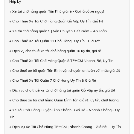
Hợp Lý
+ Xe tải chở hàng quận Tân Phú giá rẻ - Gọi là có xe ngay!
+ Cho Thuê Xe Tải Chở Hàng Quận Gò Vấp Uy Tín, Giá Rẻ
+ Xe tải chở hàng quận 5 | Vận Chuyển Tiết Kiệm – An Toàn
+ Cho Thuê Xe Tải Quận 11 Chở Hàng | Uy Tín - Giá Tốt
+ Dịch vụ cho thuê xe tải chở hàng quận 10 uy tín, giá rẻ
+ Cho Thuê Xe Tải Chở Hàng Quận 8 TPHCM Nhanh, Rẻ, Uy Tín
+ Cho thuê xe tải quận Tân Bình vận chuyển an toàn với mức giá tốt
+ Cho Thuê Xe Tải Quận 7 Chở Hàng Uy Tín & Giá Rẻ
+ Dịch vụ cho thuê xe tải chở hàng tại quận Gò Vấp uy tín, giá tốt
+ Cho thuê xe tải chở hàng Quận Bình Tân giá rẻ, uy tín, chất lượng
+ Xe Tải Chở Hàng Huyện Bình Chánh | Giá Rẻ – Nhanh Chóng – Uy
Tín
+ Dịch Vụ Xe Tải Chở Hàng TPHCM | Nhanh Chóng – Giá Rẻ – Uy Tín