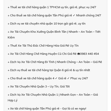
+ Thuê xe tải chở hàng quận 1 TPHCM uy tín, giá rẻ, phục vụ 24/7
+ Cho thuê xe tải chở hàng quận Tân Phú giá rẻ ✓ Nhanh chóng 24/7
+ Dịch vụ xe tải chuyển nhà quận 10 trọn gói giá rẻ, uy tín
+ Xe Tải Chuyển Kho Xưởng Quận Bình Tân | Nhanh – An Toàn – Tiết
Kiệm
+ Thuê Xe Tải Thủ Đức Chở Hàng Hóa Giá Rẻ Uy Tín
+ Xe Tải Chở Hàng Chở Hàng Huyện Củ Chi Giá Rẻ ☎️0983 440 454
+ Dịch Vụ Xe Tải Chở Hàng Đi Tỉnh | Nhanh Chóng – An Toàn – Giá Rẻ
+ Dịch vụ thuê xe tải chở hàng tại Quận 6 giá rẻ & uy tín nhất
+ Cho thuê xe tải chở hàng quận 4 ✓ Giá rẻ ✓ Phục vụ 24/7
+ Xe Tải Chuyển Nhà Quận 3 – Uy Tín, Giá Tốt
+ Dịch Vụ Xe Tải Chuyển Nhà Quận 1 | Nhanh Gọn – An Toàn – Giá
Hợp Lý
+ Xe tải chở hàng quận Tân Phú giá rẻ - Gọi là có xe ngay!