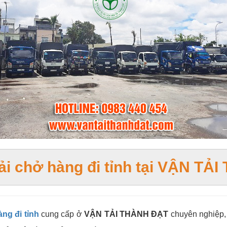
̉i chở hàng đi tỉnh tại VẬN T
àng đi tỉnh
cung cấp ở
VẬN TẢI THÀNH ĐẠT
chuyên nghiệp, 