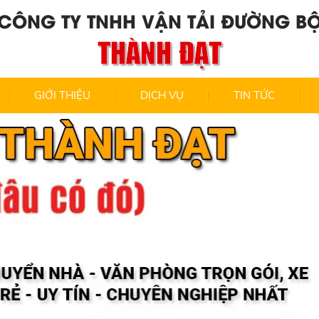
CÔNG TY TNHH VẬN TẢI ĐƯỜNG B
THÀNH ĐẠT
GIỚI THIỆU
DỊCH VỤ
TIN TỨC