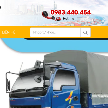
Ộ
0983 440 454
LIÊN HỆ