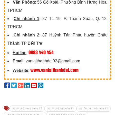
Văn Phòng
: 56 Gò Xoài, Phường Bình Hưng Hòa,
TPHCM
Chi nhánh 1
: 87 TL 19, P. Thạnh Xuân, Q. 12,
TPHCM
Chi nhánh 2
: 87 Huỳnh Tấn Phát, huyện Châu
Thành, TP Bến Tre
0983 440 454
Hotline
:
Email:
vantaithanhdat92@gmail.com
www.vantaithanhdat.com
Website
:
xe tải chở hàng quận 12
xe tải chở đồ quận 12
xe tải chở thuê quận 12
vận chuyển hàng hóa quận 12
nhận chở hàng quận 12 giá rẻ