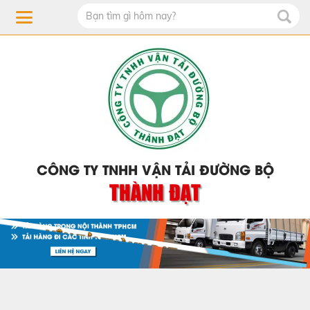
CÔNG TY TNHH VẬN TẢI ĐƯỜNG BỘ
THÀNH ĐẠT